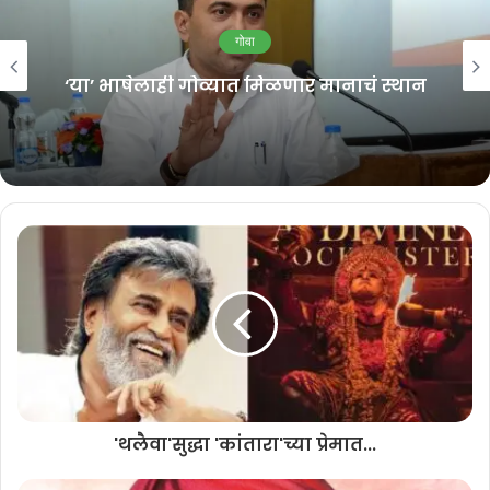
अमित पाटकर म्हणाले की, लोकशाही पद्धतीने झालेल्या निवडणुकीत तळागाळातून वर
गोवा
येवून सर्वोच्च स्थानी पोहोचलेल्या आमच्या नवीन राष्ट्रीय अध्यक्षांच्या अनुभवी
‘या’ भाषेलाही गोव्यात मिळणार मानाचं स्थान
मार्गदर्शनामुळे काँग्रेस पक्ष आणखी मजबूत होईल, असा आम्हाला विश्वास आहे.
आजच्या कार्यक्रमाला मी उपस्थित राहू शकलो नसलो तरी काँग्रेस पक्ष
संघटनेसोबत एकसंघपणे काम करण्यास काँग्रेस विधिमंडळ पक्ष कटिबद्ध आहे.
गोव्यातील लोकांचे प्रश्न आम्ही सोडविण्याचा प्रयत्न करू . गोव्यात लवकरच एक
मजबूत काँग्रेस दिसेल, असा विश्वास विरोधी पक्षनेते युरी आलेमाव यांनी व्यक्त केला.
दोन्ही काँग्रेस नेत्यांनी मावळत्या अध्यक्षा सोनिया गांधी यांचे आभार मानले. पक्ष
संघटना बांधणीसाठी त्यांनी नि:स्वार्थपणे काम केले आहे. त्या यापुढेही पक्षाला
मार्गदर्शन करत राहतील, असा विश्वास अमित पाटकर यांनी व्यक्त केला.
आमचे नेते राहुल गांधी भारताला एकसंघ ठेवण्यासाठी कन्याकुमारीपासून काश्मीरपर्यंत
चालत आहेत. ‘आयडिया ऑफ इंडिया’चा संदेश देण्यासाठी ते अथक परिश्रम घेत
'थलैवा'सुद्धा 'कांतारा'च्या प्रेमात...
आहेत. त्यांची भारत जोडो यात्रा देशात परिवर्तन आणेल, असा दावा युरी आलेमाव