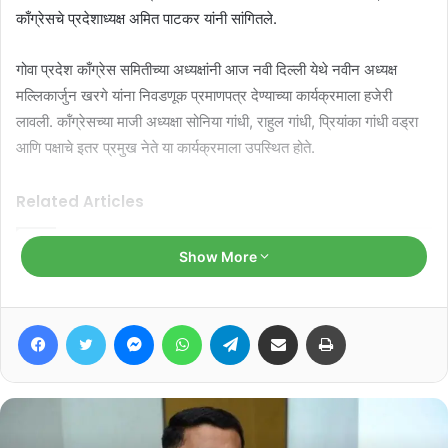
काँग्रेसचे प्रदेशाध्यक्ष अमित पाटकर यांनी सांगितले.
गोवा प्रदेश काँग्रेस समितीच्या अध्यक्षांनी आज नवी दिल्ली येथे नवीन अध्यक्ष
मल्लिकार्जुन खरगे यांना निवडणूक प्रमाणपत्र देण्याच्या कार्यक्रमाला हजेरी
लावली. कॉंग्रेसच्या माजी अध्यक्षा सोनिया गांधी, राहुल गांधी, प्रियांका गांधी वड्रा
आणि पक्षाचे इतर प्रमुख नेते या कार्यक्रमाला उपस्थित होते.
Related Articles
Show More
केजरीवालांचा ‘भाजप हटाओ, गाडी बचाओ’
नारा
August 8, 2026
Facebook
Twitter
Messenger
WhatsApp
Telegram
Share via Email
Print
मुरगाव समर फेस्टिव्हलवर ₹२.५३ कोटी खर्च;
मूलभूत सुविधांकडे दुर्लक्षाचा काँग्रेसचा आरोप
August 8, 2026