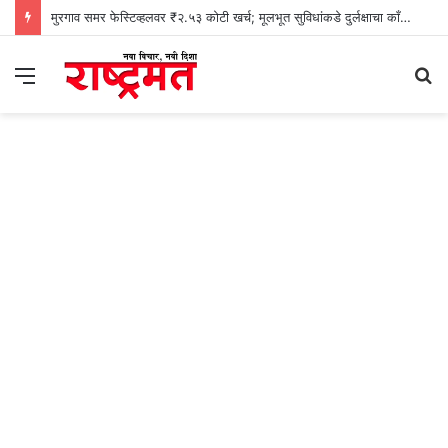
मुरगाव समर फेस्टिव्हलवर ₹२.५३ कोटी खर्च; मूलभूत सुविधांकडे दुर्लक्षाचा काँग्रेसचा आरोप
Menu
S
fo