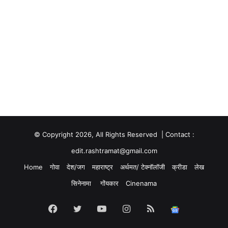
© Copyright 2026, All Rights Reserved | Contact :
edit.rashtramat@gmail.com
Home
गोवा
देश/जग
महाराष्ट्र
अर्थमत/ टेक्नॉलॉजी
क्रीडा
लेख
सिनेनामा
गोंयकार
Cinenama
Facebook
Twitter
YouTube
Instagram
RSS
Google