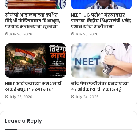
12) सौदत्ती – विश्वास वैद्य- CONG
सीजेपी आंदोलनाच्या कथित
NEET-UG परीक्षा गैरव्यवहार
विदेशी फंडिंगबाबत दिशाभूल;
प्रकरण: केंद्रीय शिक्षणमंत्री धर्मेंद्र
परराष्ट्र मंत्रालयाचा खुलासा
प्रधान यांचा राजीनामा
13) रामदुर्ग – अशोक पट्टण-CONG
July 26, 2026
July 25, 2026
14) यमकनगर्डी -सतीश जारहीहोळी CONG
15) चिकोडी – गणेश हुक्केरी CONG
16) बेळगाव ग्रामीण – लक्ष्मी हेब्बाळकर – CONG
NEET आंदोलनाच्या समर्थनार्थ
नीट पेपरफुटीनंतर एनटीएच्या
ठाकरे बंधूंचा ‘तिरंगा मार्च’
४७ अधिकाऱ्यांची हकालपट्टी
17) उत्तर – राजू शेठ – CONG
July 25, 2026
July 24, 2026
18) रायबाग – दुर्योधन ऐवळे BJP
Leave a Reply
दुसरीकडे, अत्यंत प्रतिकुल परिस्थितीत कर्नाटक पिंजून काढलेल्या काँग्रेसला
मतदारांनी कौल दिला आहे. काँग्रेसने कर्नाटकात जोरदार मुसंडी मारली असून