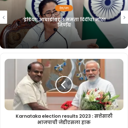
देश/जग
‘आंदोलन म्हणजे लाठीमार नाही’;
विद्यार्थ्यांवरील पोलिस कारवाईवर सर्वोच्च
‘इंडिया’ आघाडीबद्दल ममता दिदींचा मोठा
निर्णय
न्यायालयाची टिप्पणी
July 27, 2026
चिकोडीमधून काँग्रेसचे गणेश हुक्केरी यांनी विजय मिळवला. कुडचीमधून महेश
तमन्नावार विजयी झाले आहेत. बेळगाव ग्रामीणच्या आमदार लक्ष्मी हेब्बाळकर यांनी
विजय मिळवला. यमकनमर्डीमध्ये सतीश जारकीहोळी विजयी झाले.
बेळगाव जिल्हा निकाल
1) दक्षिण – अभय पाटील – BJP
Karnataka election results 2023 : सत्तेसाठी
2) खानापूर – विठ्ठल हलगेकर BJP
भाजपाची जेडीएसला हाक