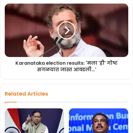
3) निपाणी – शशिकला जोल्ले BJP
4) गोकाक – रमेश जारकीहोळी-BJP
5) आरभावी – भालचंद्र जारकिहोळी – BJP
6) हुक्केरी – निखिल कित्ती BJP
Karanataka election results: 'मला 'ही' गोष्ट
सगळयात जास्त आवडली...'
7) अथणी – लक्ष्मण सौदी – CONG (भाजप बंडखोर)
8) कागवड – भरमगौडा कागे- CONG
Related Articles
9) कित्तुर -बाबासाहेब पाटील CONG
10 ) बैलहोनगल – महानतेश कौझलगे CONG
11) कुडची – महेंद्र तमन्नावर- CONG