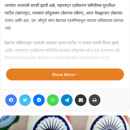
जागांवर भाजपची सरशी झाली आहे. महाराष्ट्र एकीकरण समितीच्या मुरलीधर
पाटील (खानापूर), रमाकांत कोंडूसकर (बेळगाव दक्षिण), अमर येळ्ळूरकर (बेळगाव
उत्तर) आणि आर. एम. चौगुले यांना बेळगाव ग्रामीणमधून पराभव स्वीकारावा लागला
आहे.
बेळगाव दक्षिणमधून भाजपचे आमदार अभय पाटील 11 हजार मतांनी विजय झाले
आहेत. महाराष्ट्र एकीकरण समितीचे रमाकांत कोंडुस्कर यांना 64 हजारांवर मते
मिळाली निवडणुकीच्या तोंडावरच भाजपने उमेदवारी नाकारल्यानंतर माजी
उपमुख्यमंत्री लक्ष्मण सवदी यांनी काँग्रेसमध्ये प्रवेश केला होता. त्यांना अथणी
मतदारसंघामधूनच काँग्रेसकडून उमेदवारी देण्यात आली होती. त्यांनी विजय
Show More
मिळवला.
Facebook
Twitter
Messenger
WhatsApp
Telegram
Share via Email
Print
Related Articles
विजय यांच्या पत्नी संगीता यांनी घटस्फोटाचा
अर्ज मागे घेतला
August 7, 2026