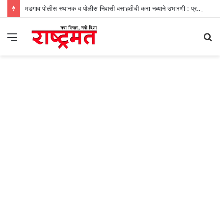
मडगाव पोलीस स्थानक व पोलीस निवासी वसाहतीची करा नव्याने उभारणी : प्रभव नायक
Menu
S
fo