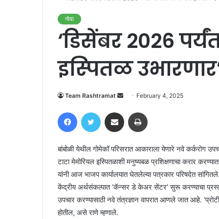
गोवा
‘डिसेंबर 2026 पर्यंत
इस्‍पितळ उभारणार
Send
Team Rashtramat
February 4, 2025
an
Facebook
Twitter
Share via Email
Print
email
बांबोळी येथील गोमेकॉ परिसरात आकाराला येणारे नवे कर्करोग उपच
टाटा मेमोरियल इस्पितळाशी मनुष्यबळ प्रशिक्षणाचा करार करण्‍यात 
यांनी आज भाजप कार्यालयात घेतलेल्या पत्रकार परिषदेत सांगितले
केंद्रीय अर्थसंकल्पात ‘कॅन्‍सर डे केअर सेंटर’ सुरू करण्याचा प्र
उपचार करण्यासाठी नवे तंत्रज्ञान वापरात आणले जात आहे. ‘प्रोट
होतील, असे राणे म्‍हणाले.