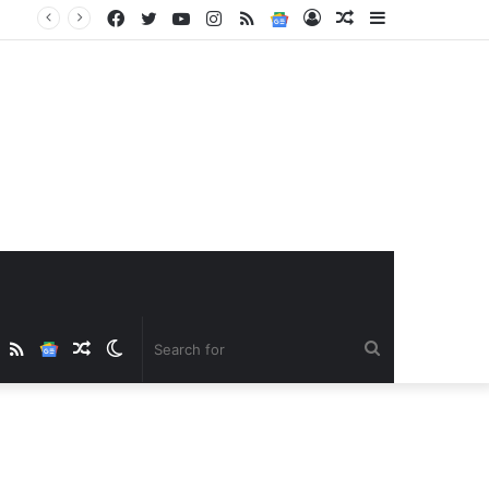
Facebook
Twitter
YouTube
Instagram
RSS
Google
Log
Random
Sidebar
News
In
Article
ube
nstagram
RSS
Google
Random
Switch
Search
News
Article
skin
for