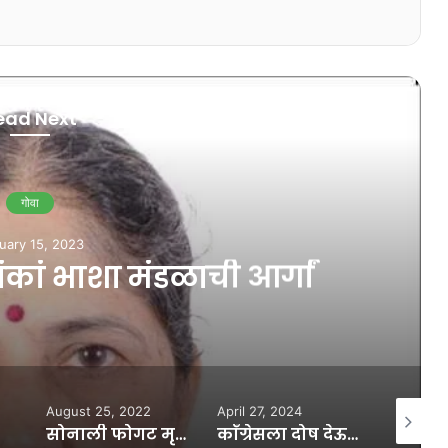
ead Next
गोवा
uary 15, 2023
ां भाशा मंडळाची आर्गां
August 25, 2022
April 27, 2024
January 
सोनाली फोगट मृत्यूप्रकरणी पीए सुधीर सागवानला अटक
काँग्रेसला दोष देऊ नका, प्रकल्प रद्द करण्याचे धाडस करा आणि बेकायदेशीर कामे थांबवा : युरी