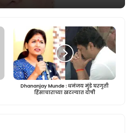
Dhananjay Munde : धनंजय मुंडे घरगुती
हिंसाचाराच्या खटल्यात दोषी