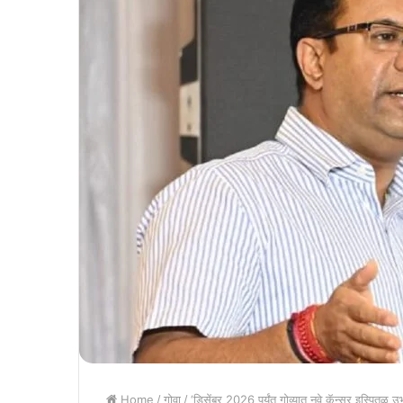
Home
/
गोवा
/
‘डिसेंबर 2026 पर्यंत गोव्‍यात नवे कॅन्‍सर इस्‍पितळ 