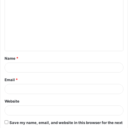
o
m
m
e
n
t
Name
*
*
Email
*
Website
Save my name, email, and website in this browser for the next