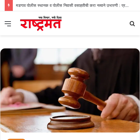
मडगाव पोलीस स्थानक व पोलीस निवासी वसाहतीची करा नव्याने उभारणी : प्रभव नायक
Menu
S
fo