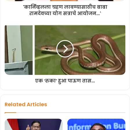
घ्या. पण ती हिंमत झालेली नाही. ज्या पद्धतीने भाजपाने मिंधे गटाला धनुष्यबाण आणि
'कार्निव्हलला ग्रहण लावण्यासाठीच बाबा
शिवसेना हे नाव दिलं आहे त्यावरून मला वाटतं आहे की निवडणूकही उद्या जाहीर
रामदेवच्या योग सत्राचे आयोजन...'
करतील आणि मुंबई महापालिका जिंकून तिच्या हाती भिकेचा कटोरा देतील असंही
उद्धव ठाकरेंनी म्हटलं आहे.
एवढंच नाही तर आपल्या पूजेत धनुष्यबाण आहे. बाळासाहेब ठाकरेंनी त्याची पूजा केली
आहे. तो धनुष्यबाण आणि त्याचं तेज हे माझ्याकडून कुणीही हिसकावू शकत नाही.
कागदावरचा धनुष्यबाण आणि चिन्ह चोरांनी चोरलं असेल तरी हरकत नाही आम्ही या
निर्णयाच्या विरोधात सुप्रीम कोर्टात जाणारच आहोत. तोपर्यंत आपली चोरी पचल्याचे
पेढे चोरांना खाऊ द्या असाही टोला उद्धव ठाकरेंनी लगावला आहे. लोकशाहीच्या
दृष्टीने अत्यंत घातक निकाल निवडणूक आयोगाने दिला आहे.
एक ‘रुका’ हुआ पाऊण तास...
Related Articles