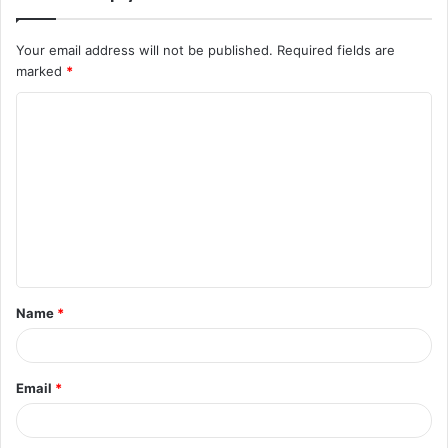
Your email address will not be published.
Required fields are
marked
*
C
o
m
m
e
n
t
Name
*
*
Email
*