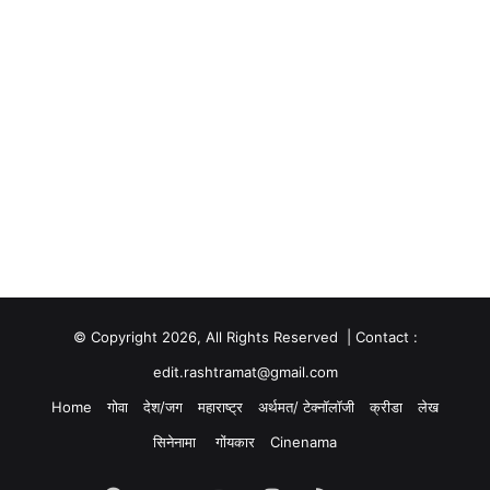
© Copyright 2026, All Rights Reserved | Contact :
edit.rashtramat@gmail.com
Home
गोवा
देश/जग
महाराष्ट्र
अर्थमत/ टेक्नॉलॉजी
क्रीडा
लेख
सिनेनामा
गोंयकार
Cinenama