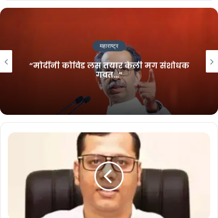
अर्ज मागे घेतला
August 7, 2026
‘आंदोलन म्हणजे लाठीमार नाही’;
महाराष्ट्र
विद्यार्थ्यांवरील पोलिस कारवाईवर सर्वोच्च
न्यायालयाची टिप्पणी
“मोदींनी कोविड लस तयार केली मग संशोधक
गवत…”
July 27, 2026
न्याय यंत्रणाही आपल्या दबावाखाली येईल याचा प्रयत्न सुरू आहे. न्यायमूर्ती नेमण्याचे
अधिकारही त्यांना हवे आहेत. देशातल्या लोकशाहीला भावपूर्ण आदरांजली आता
भाजपाने आणि पंतप्रधानांनी वाहण्याचं धाडस दाखवावं. २१ तारखेपासून सर्वोच्च
न्यायालयातही सलग सुनावणी सुरू होईल. तो निकाल लागेपर्यंत निवडणूक आयोगाने
निर्णय देऊ नये असं आम्ही म्हटलं आहे. उद्या कुणीही धनाढ्य माणूस उद्या एखादा पक्ष
अशाच पद्धतीने पैशांच्या जोरावर विकत घेऊ शकतो.
चोराला राजमान्यता देणं हे काही लोकांना भूषण वाटत असेल पण राजमान्यता दिली
तरी तो चोरच असतो. मी अनेकदा आव्हान दिलंं आहे की हिंमत असेल तर निवडणुका