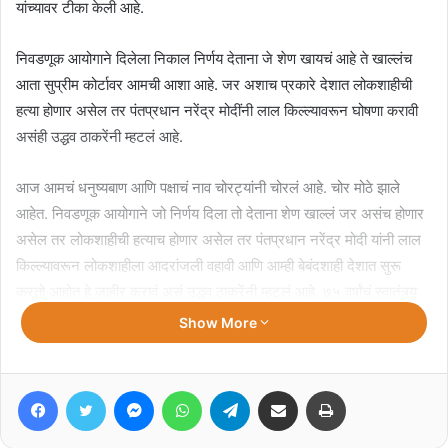
यांच्यावर टीका केली आहे.
निवडणूक आयोगाने दिलेला निकाल निर्णय देताना जे शेण खायचं आहे ते खाल्लंच
आता सुप्रीम कोर्टावर आमची आशा आहे. जर अशाच प्रकारे देशात लोकशाहीची
हत्या होणार असेल तर पंतप्रधान नरेंद्र मोदींनी लाल किल्ल्यावरून घोषणा करावी
असंही उद्धव ठाकरेंनी म्हटलं आहे.
आज आमचं धनुष्यबाण आणि पक्षाचं नाव चोरट्यांनी चोरलं आहे. चोर मोठे झाले
आहेत. निवडणूक आयोगाने जो निर्णय दिला तो देताना शेण खाल्लं जर असंच होणार
असेल तर लोकशाहीची हत्याच होणार असेल तर पंतप्रधान नरेंद्र मोदी यांनी लाल
किल्ल्यावरून लोकशाहीला आदरांजली वहावी आणि आम्ही बेबंदशाही देशात सुरू
करतो आहोत हे जाहीर करावं असं उद्धव ठाकरेंनी म्हटलं आहे. ७५ वर्षांचं स्वातंत्र्य
आता संपलं आहे आणि आम्ही बेबंदशाही सुरू केली आहे हे मोदींनी जाहीर करावं.
Show More
Related Articles
Facebook
Twitter
Messenger
WhatsApp
Telegram
Share via Email
Print
विजय यांच्या पत्नी संगीता यांनी घटस्फोटाचा