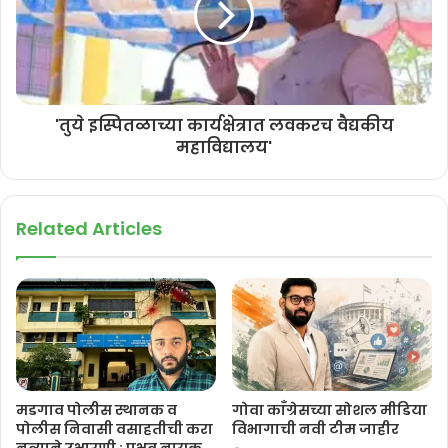
'तुये इस्पितळाच्या कार्यक्षेत्रात लवकरच वैद्यकीय
महाविद्यालय'
Related Articles
मडगाव पोलीस स्थानक व
गोवा काँग्रेसच्या सोशल मीडिया
पोलीस निवासी वसाहतीची करा
विभागाची नवी टीम जाहीर
नव्याने उभारणी : प्रभव नायक