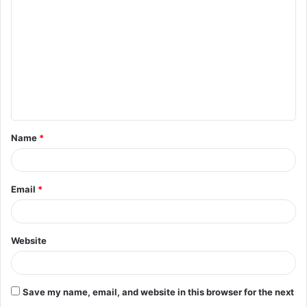
o
m
m
e
n
t
Name
*
*
Email
*
Website
Save my name, email, and website in this browser for the next