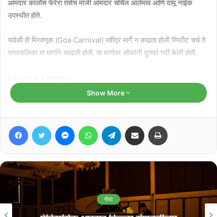
आमदार कार्लोस फेरेरा तसेच माजी आमदार चर्चिल आलेमाव आणि दामू नाईक
उपस्थीत होते.
यावेळी ही मिरवणूक (Goa Carnival) रवींद्र मार्गे न काढता होली स्पिरीट चर्च ते
नगरपालिका या मार्गाने काढली होती. या मार्गावर लोकांनी दुतर्फा गर्दी केली होती.
Related Articles
Show More
‘जीवनाला दिशा देण्यात गुरूची भूमिका
महत्त्वाची’
Facebook
Twitter
Messenger
WhatsApp
Telegram
Share via Email
Print
August 5, 2026
फलोत्पादन महामंडळातील पदोन्नती
प्रक्रियेवर काँग्रेसचे प्रश्नचिन्ह
August 3, 2026
गोवा