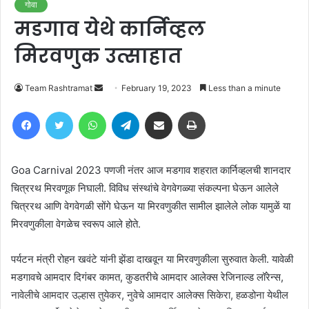
गोवा
मडगाव येथे कार्निव्हल
मिरवणुक उत्साहात
Send
Team Rashtramat
February 19, 2023
Less than a minute
an
Facebook
Twitter
WhatsApp
Telegram
Share via Email
Print
email
Goa Carnival 2023 पणजी नंतर आज मडगाव शहरात कार्निव्हलची शानदार
चित्ररथ मिरवणूक निघाली. विविध संस्थांचे वेगवेगळ्या संकल्पना घेऊन आलेले
चित्ररथ आणि वेगवेगळी सोंगे घेऊन या मिरवणुकीत सामील झालेले लोक यामुळें या
मिरवणुकीला वेगळेच स्वरूप आले होते.
पर्यटन मंत्री रोहन खवंटे यांनी झेंडा दाखवून या मिरवणुकीला सुरुवात केली. यावेळी
मडगावचे आमदार दिगंबर कामत, कुडतरीचे आमदार आलेक्स रेजिनाल्ड लॉरेन्स,
नावेलीचे आमदार उल्हास तुयेकर, नुवेचे आमदार आलेक्स सिकेरा, हळडोना येथील