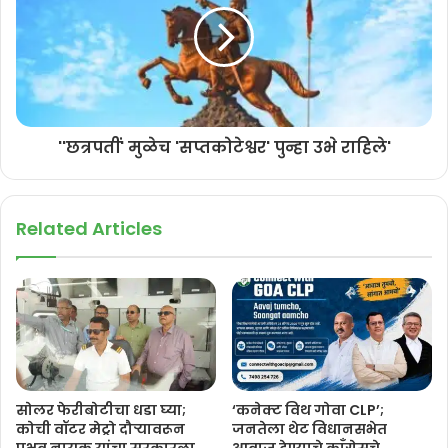
''छत्रपतीं' मुळेच 'सप्तकोटेश्वर' पुन्हा उभे राहिले'
Related Articles
सोलर फेरीबोटीचा धडा घ्या;
‘कनेक्ट विथ गोवा CLP’;
कोची वॉटर मेट्रो दौऱ्यावरून
जनतेला थेट विधानसभेत
प्रभव नायक यांचा सरकारला
आवाज देण्याचे काँग्रेसचे