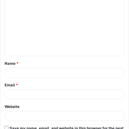
C
o
m
m
e
n
t
Name
*
*
Email
*
Website
Save my name, email, and website in this browser for the next