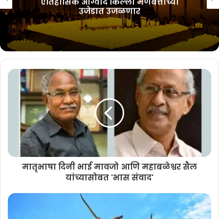
ऐतिहासिक आग्वाद किल्ला मेणबत्तीच्या
उजेडात उजळणार
मातृभाषा दिनी भाई मावजो आणि महाबळेश्वर सैल
यांच्यासोबत 'भास संवाद'