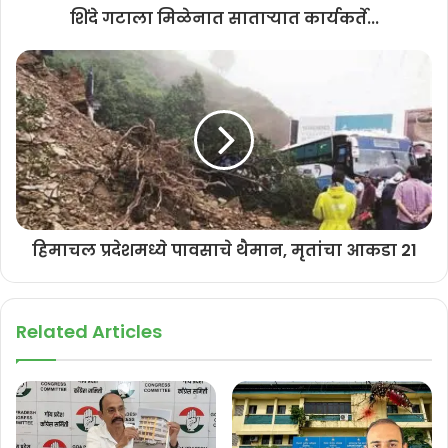
पारदर्शकता राखली पाहिजे आणि कायद्याच्या चौकटीत राहून काम करणे हे महत्त्वाचे
शिंदे गटाला मिळेनात साताऱ्यात कार्यकर्ते...
आहे. गुन्ह्यात सहभागी असलेल्यांवरच कारवाई होऊ द्या. पोलिसांनी निष्पाप
राजकारण्यांना किंवा सर्वसामान्यांना लक्ष्य करू नये, असे आवाहन युरी आलेमाव यांनी
केले आहे.
हिमाचल प्रदेशमध्ये पावसाचे थैमान, मृतांचा आकडा 21
Related Articles