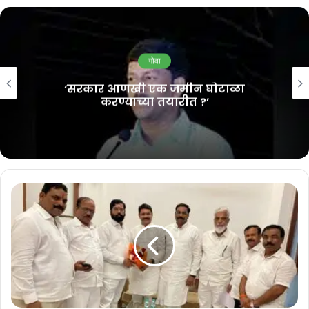
नारा
August 8, 2026
गोवा
भाजपच्या राजकीय फायद्यासाठी विरोधी पक्षाचे आमदार आणि पदाधिकारी यांच्यावर
‘सरकार आणखी एक जमीन घोटाळा
करण्याच्या तयारीत ?’
निवडक पद्धतीने कारवाई करण्याचे सत्र सध्या चालू आहे. या एकंदर प्रकरणात
पोलीसांनी सत्तेत असलेल्या भाजप सरकारच्या दबावाखाली न येता मुक्त आणि निष्पक्ष
तपास करावा. जे दोषी असतील त्यांना कोणत्याही किंमतीत सोडले जाऊ नये, असा
पुनरुच्चार युरी आलेमाव यांनी केला.
गोव्यात आता उघडकीस आलेली जमीन बळकाव प्रकरणे ही भाजप सरकारचे गेल्या
दहा वर्षातील प्रशासकीय अपयश आहे. सरकारच्या बेपर्वाईने राज्यात हेराफेरी आणि
कागदपत्रांची बनावटगिरी वाढली आहे. आता समोर आलेल्या प्रकरणांवरून भाजप
सरकार दहा वर्षांत गाढ झोपेत होते व प्रशासनावर त्यांचा कसलाच वचक नव्हता हे
स्पष्ट झाले आहे असा आरोप युरी आलेमाव यांनी केला आहे.
जमीन बळकाव प्रकरणाचा तपास करणार्‍या पोलिस अधिकार्‍यांनी तपासात पूर्ण