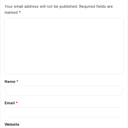
Your email address will not be published.
Required fields are
marked
*
C
o
m
m
e
n
t
Name
*
*
Email
*
Website