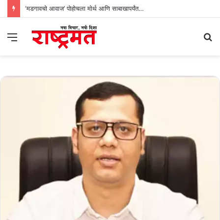
‘मडगावचो आवाज’ पोहोचला मोर्थ आणि साबाखापर्यंत…
Menu
S
fo