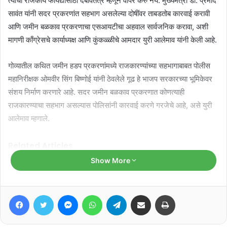
त्याचा राजकीय फायद्यासाठी दबावतंत्र म्हणून वापर करु नये. मुख्यमंत्री डॉ. प्रमोद
सावंत यांनी सदर प्रकरणांत सहभाग असलेल्या दोषींवर ताबडतोब कारवाई करावी
आणि जमीन बळकाव प्रकरणाचा एसआयटीचा अहवाल सार्वजनिक करावा, अशी
मागणी काँग्रेसचे कार्याध्यक्ष आणि कुंकळ्ळीचे आमदार युरी आलेमाव यांनी केली आहे.
गोव्यातील कथित जमीन हडप प्रकरणांमध्ये राजकारण्यांच्या सहभागाबाबत पोलीस
महानिरीक्षक ओमवीर सिंग बिष्णोई यांनी ठेवलेले गूढ हे भाजप सरकारच्या भूमिकेवर
संशय निर्माण करणारे आहे. सदर जमीन बळकाव प्रकरणात कोणत्याही
राजकारण्याचा सहभाग असल्यास पोलिसांनी कारवाई करणे गरजेचे आहे, असे युरी
आलेमाव म्हणाले.
Related Articles
Show More
‘मडगावचो आवाज’ पोहोचला मोर्थ आणि
साबाखापर्यंत…
Facebook
Twitter
Messenger
WhatsApp
Telegram
Share via Email
Print
August 9, 2026
केजरीवालांचा ‘भाजप हटाओ, गाडी बचाओ’