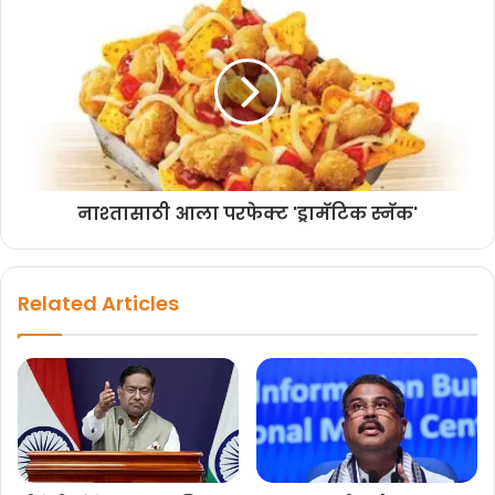
नाश्‍तासाठी आला परफेक्ट 'ड्रामॅटिक स्‍नॅक'
Related Articles