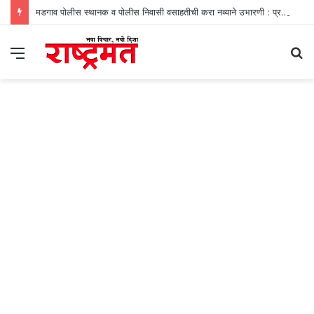
मडगाव पोलीस स्थानक व पोलीस निवासी वसाहतीची करा नव्याने उभारणी : प्रभव नायक
Menu
S
fo