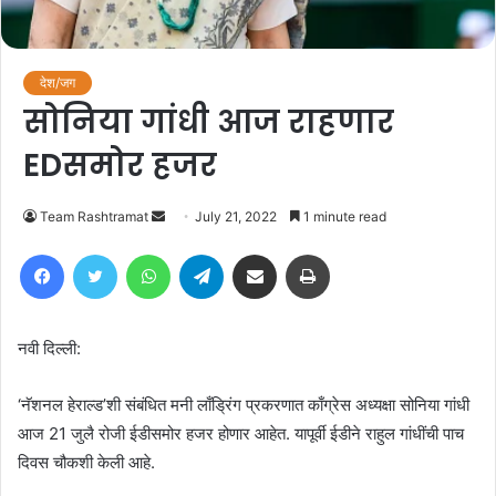
देश/जग
सोनिया गांधी आज राहणार
EDसमोर हजर
Send
Team Rashtramat
July 21, 2022
1 minute read
an
Facebook
Twitter
WhatsApp
Telegram
Share via Email
Print
email
नवी दिल्ली:
‘नॅशनल हेराल्ड’शी संबंधित मनी लाँड्रिंग प्रकरणात काँग्रेस अध्यक्षा सोनिया गांधी
आज 21 जुलै रोजी ईडीसमोर हजर होणार आहेत. यापूर्वी ईडीने राहुल गांधींची पाच
दिवस चौकशी केली आहे.