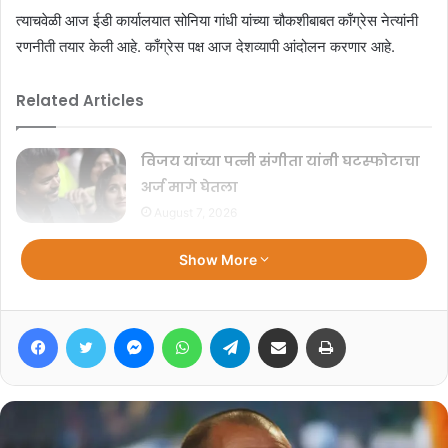
त्याचवेळी आज ईडी कार्यालयात सोनिया गांधी यांच्या चौकशीबाबत काँग्रेस नेत्यांनी
रणनीती तयार केली आहे. काँग्रेस पक्ष आज देशव्यापी आंदोलन करणार आहे.
Related Articles
विजय यांच्या पत्नी संगीता यांनी घटस्फोटाचा
अर्ज मागे घेतला
August 7, 2026
‘आंदोलन म्हणजे लाठीमार नाही’;
Show More
विद्यार्थ्यांवरील पोलिस कारवाईवर सर्वोच्च
न्यायालयाची टिप्पणी
Facebook
Twitter
Messenger
WhatsApp
Telegram
Share via Email
Print
July 27, 2026
सूत्रांनी दिलेल्या माहितीनुसार, सोनिया गांधी यांच्या हजेरीच्या पार्श्वभूमीवर काँग्रेसने