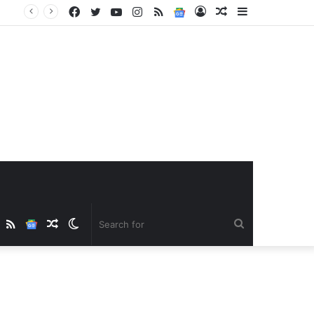
Facebook
Twitter
YouTube
Instagram
RSS
Google
Log
Random
Sidebar
News
In
Article
ube
nstagram
RSS
Google
Random
Switch
Search
News
Article
skin
for