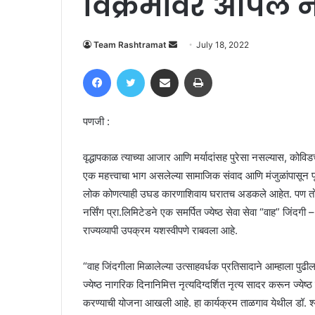
विक्रमावर आपले न
Send
Team Rashtramat
July 18, 2022
an
Facebook
Twitter
Share via Email
Print
email
पणजी :
वृद्धापकाळ त्याच्या आजार आणि मर्यादांसह पुरेसा नसल्यास, कोविडच्या
एक महत्त्वाचा भाग असलेल्या सामाजिक संवाद आणि मंजुळांपासून पूर
लोक कोणत्याही उघड कारणाशिवाय घरातच अडकले आहेत. पण तो तसा
नर्सिंग प्रा.लिमिटेडने एक समर्पित ज्येष्ठ सेवा सेवा “वाह” जिं
राज्यव्यापी उपक्रम यशस्वीपणे राबवला आहे.
“वाह जिंदगीला मिळालेल्या उत्साहवर्धक प्रतिसादाने आम्हाला पु
ज्येष्ठ नागरिक दिनानिमित्त नृत्यदिग्दर्शित नृत्य सादर करून ज्येष्
करण्याची योजना आखली आहे. हा कार्यक्रम ताळगाव येथील डॉ. श्यामा