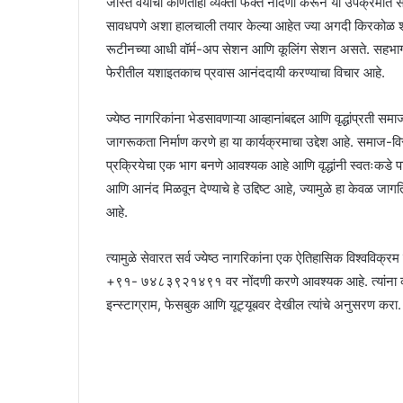
जास्त वयाची कोणतीही व्यक्ती फक्त नोंदणी करून या उपक्रमात सा
सावधपणे अशा हालचाली तयार केल्या आहेत ज्या अगदी किरकोळ शस्त
रूटीनच्या आधी वॉर्म-अप सेशन आणि कूलिंग सेशन असते. सहभागीं
फेरीतील यशाइतकाच प्रवास आनंददायी करण्याचा विचार आहे.
ज्येष्ठ नागरिकांना भेडसावणाऱ्या आव्हानांबद्दल आणि वृद्धांप्रत
जागरूकता निर्माण करणे हा या कार्यक्रमाचा उद्देश आहे. समाज-विस
प्रक्रियेचा एक भाग बनणे आवश्यक आहे आणि वृद्धांनी स्वतःकडे प
आणि आनंद मिळवून देण्याचे हे उद्दिष्ट आहे, ज्यामुळे हा केवळ जा
आहे.
त्यामुळे सेवारत सर्व ज्येष्ठ नागरिकांना एक ऐतिहासिक विश्‍वविक्र
+९१- ७४८३९२१४९१ वर नोंदणी करणे आवश्यक आहे. त्यांना व्हॉट्
इन्स्टाग्राम, फेसबुक आणि यूट्यूबवर देखील त्यांचे अनुसरण करा.