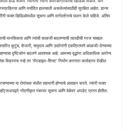
मील होऊ शकते. त्यानंतर त्यांना कोरिओग्राफीचा व्हिडिओ मिळेल. याने
्रक्रिया आणि मर्यादित हालचाली असलेल्यांसाठीही सुरक्षित आहेत. डान्स
नी फक्त व्हिडिओमधील सूचना आणि मार्गदर्शनाचे पालन केले पाहिजे. अंतिम
ी समाजाची मानसिकता आणि त्यांची काळजी बदलण्याची तातडीची गरज याबद्दल
्तारित कुटुंब, शेजारी, समुदाय आणि उद्योगांनी एकत्रितपणे काळजी-देण्याच्या
ाहण्याचा दृष्टिकोन बदलणे आवश्यक आहे. आमच्या वृद्धांना अधिकाधिक आरोग्य
गतिक विक्रमच नव्हे तर ‘पॅराडाइम-शिफ्ट’ निर्माण करणारा कार्यक्रम देखील
म रचण्याच्या या रोमांचक संधीत सहभागी होण्याचे आवाहन करते. त्यांनी फक्त
‍सअपद्वारे नोंदणीकृत नंबरवर सूचना आणि वेळेवर अपडेट प्राप्त होतील.