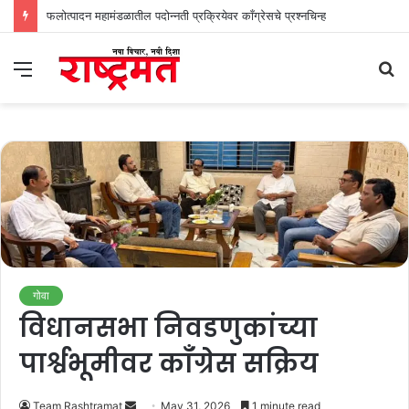
फलोत्पादन महामंडळातील पदोन्नती प्रक्रियेवर काँग्रेसचे प्रश्नचिन्ह
Menu
S
fo
गोवा
विधानसभा निवडणुकांच्या
पार्श्वभूमीवर काँग्रेस सक्रिय
Send
Team Rashtramat
May 31, 2026
1 minute read