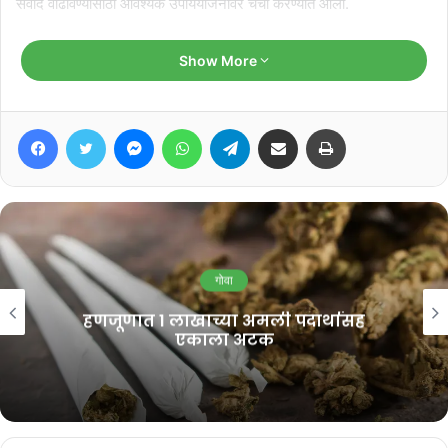
संवाद वाढविण्यासाठी आवश्यक उपाययोजनांवर चर्चा करण्यात आली.
Related Articles
Show More
‘जीवनाला दिशा देण्यात गुरूची भूमिका
Facebook
Twitter
Messenger
WhatsApp
Telegram
Share via Email
Print
महत्त्वाची’
August 5, 2026
फलोत्पादन महामंडळातील पदोन्नती
प्रक्रियेवर काँग्रेसचे प्रश्नचिन्ह
August 3, 2026
गोवा
हणजूणात 1 लाखाच्या अमली पदार्थासह
एकाला अटक
यावेळी बोलताना गिरीश चोडणकर यांनी पक्षसंघटना मजबूत करण्यासाठी एकजूट,
शिस्त आणि तळागाळातील कार्यकर्त्यांशी सातत्यपूर्ण संपर्क यांचे महत्त्व अधोरेखित
केले.
पक्षाने जारी केलेल्या निवेदनानुसार, २०२७ विधानसभा निवडणुकांच्या तयारीसाठी