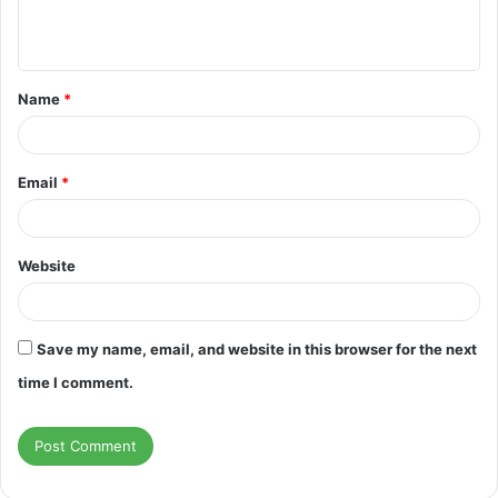
e
n
t
Name
*
*
Email
*
Website
Save my name, email, and website in this browser for the next
time I comment.