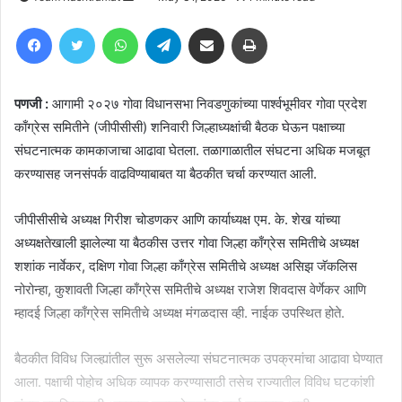
an
Facebook
Twitter
WhatsApp
Telegram
Share via Email
Print
email
पणजी :
आगामी २०२७ गोवा विधानसभा निवडणुकांच्या पार्श्वभूमीवर गोवा प्रदेश
काँग्रेस समितीने (जीपीसीसी) शनिवारी जिल्हाध्यक्षांची बैठक घेऊन पक्षाच्या
संघटनात्मक कामकाजाचा आढावा घेतला. तळागाळातील संघटना अधिक मजबूत
करण्यासह जनसंपर्क वाढविण्याबाबत या बैठकीत चर्चा करण्यात आली.
जीपीसीसीचे अध्यक्ष गिरीश चोडणकर आणि कार्याध्यक्ष एम. के. शेख यांच्या
अध्यक्षतेखाली झालेल्या या बैठकीस उत्तर गोवा जिल्हा काँग्रेस समितीचे अध्यक्ष
शशांक नार्वेकर, दक्षिण गोवा जिल्हा काँग्रेस समितीचे अध्यक्ष असिझ जॅकलिस
नोरोन्हा, कुशावती जिल्हा काँग्रेस समितीचे अध्यक्ष राजेश शिवदास वेर्णेकर आणि
म्हादई जिल्हा काँग्रेस समितीचे अध्यक्ष मंगळदास व्ही. नाईक उपस्थित होते.
बैठकीत विविध जिल्ह्यांतील सुरू असलेल्या संघटनात्मक उपक्रमांचा आढावा घेण्यात
आला. पक्षाची पोहोच अधिक व्यापक करण्यासाठी तसेच राज्यातील विविध घटकांशी