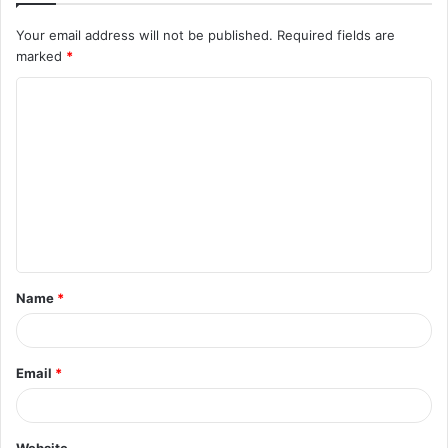
Your email address will not be published.
Required fields are
marked
*
C
o
m
m
e
n
t
Name
*
*
Email
*