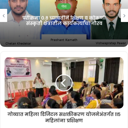
प्रदेश उपाध्यक्ष विश्वास सतरकर यांच्या उपस्थितीत जाहीर करण्यात आली. नव्या
गोवा
कार्यकारिणीवर पक्ष संघटनेने दाखविलेला विश्वास सार्थ ठरवत महिला सक्षमीकरण,
परीक्रमा ०.८ च्यावतीने शिक्षण व कोकणी
संघटन विस्तार आणि जनसंपर्क वाढविण्यासाठी कार्य केले जाईल, असा विश्वास
संस्कृती क्षेत्रातील कार्यकर्त्यांचा गौरव
यावेळी व्यक्त करण्यात आला.
Related Articles
गोवा काँग्रेसच्या सोशल मीडिया विभागाची
नवी टीम जाहीर
August 6, 2026
‘जीवनाला दिशा देण्यात गुरूची भूमिका
महत्त्वाची’
August 5, 2026
गोव्यात महिला डिजिटल सशक्तीकरण योजनेअंतर्गत ११५
महिलांना प्रशिक्षण