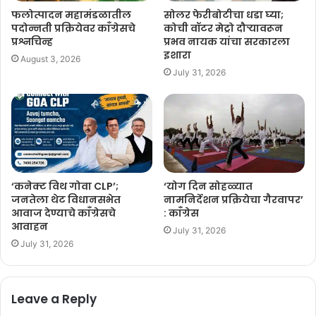
करण्यासाठी आणि महिलांच्या विविध प्रश्नांवर सक्रियपणे काम करण्याचा निर्धार
फलोत्पादन महामंडळातील
सोलर फेरीबोटीचा धडा घ्या;
व्यक्त केला.
पदोन्नती प्रक्रियेवर काँग्रेसचे
कोची वॉटर मेट्रो दौऱ्यावरून
प्रश्नचिन्ह
प्रभव नायक यांचा सरकारला
इशारा
August 3, 2026
आगामी निवडणुकांच्या अनुषंगाने भाजपकडून संघटनात्मक पातळीवर सुरू असलेल्या
July 31, 2026
या फेरबदलांकडे राजकीय वर्तुळाचे लक्ष लागले असून, प्रियोळ मतदारसंघात महिला
मोर्चाच्या नव्या कार्यकारिणीमुळे पक्षाच्या संघटनात्मक कार्याला अधिक गती मिळण्याची
अपेक्षा व्यक्त केली जात आहे.
‘कनेक्ट विथ गोवा CLP’;
‘योग दिन सोहळ्यात
जनतेला थेट विधानसभेत
नामनिर्देशन प्रक्रियेचा गैरवापर’
आवाज देण्याचे काँग्रेसचे
: काँग्रेस
आवाहन
July 31, 2026
July 31, 2026
Leave a Reply