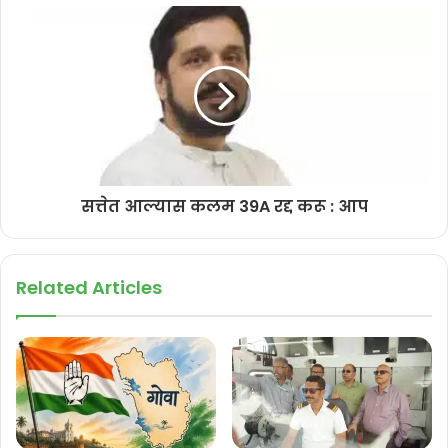
प्रियोळचे आमदार गोविंद गावडे यांनी नव्याने नियुक्त करण्यात आलेल्या सर्व
पदाधिकाऱ्यांचे अभिनंदन करून त्यांना शुभेच्छा दिल्या. महिला मोर्चाच्या माध्यमातून
पक्षाचे कार्य अधिक प्रभावीपणे तळागाळापर्यंत पोहोचविण्यासोबतच महिलांना संघटित
करण्यासाठी नव्या कार्यकारिणीची भूमिका महत्त्वपूर्ण ठरणार असल्याचे त्यांनी
सांगितले. आगामी काळात महिला मोर्चाच्या माध्यमातून विविध सामाजिक,
जनजागृतीपर आणि महिला सक्षमीकरणाशी निगडित उपक्रम राबविण्यात येतील,
असा विश्वासही त्यांनी व्यक्त केला.
सत्तेत आल्यास कलम 39A रद्द करू : आप
Related Articles
यावेळी नव्या पदाधिकाऱ्यांनी पक्ष नेतृत्वाचे आभार मानत संघटना अधिक मजबूत