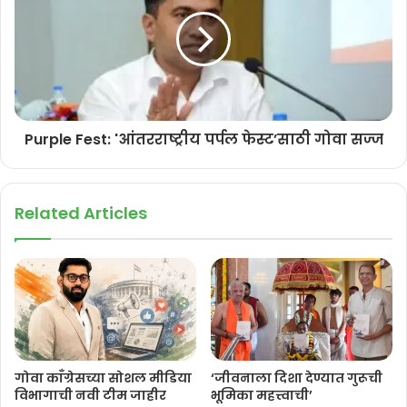
त्यांच्या राजकीय संबंध आणि धर्माच्या आधारावर विशेष वागणूक दिली जाते हे दुर्दैवी
आहे. जनतेला विशेषत: महिलांना सत्तेत असलेल्या सरकारांकडून संपूर्ण सुरक्षा आणि
सुरक्षा मिळायला हवी, असे युरी आलेमाव म्हणाले.
Bilkis Bano Case: सर्व 11 आरोपी पुन्हा तुरुंगात जाणार… – Rashtramat
Purple Fest: 'आंतरराष्ट्रीय पर्पल फेस्ट’साठी गोवा सज्ज
Related Articles
गोवा काँग्रेसच्या सोशल मीडिया
‘जीवनाला दिशा देण्यात गुरूची
विभागाची नवी टीम जाहीर
भूमिका महत्त्वाची’