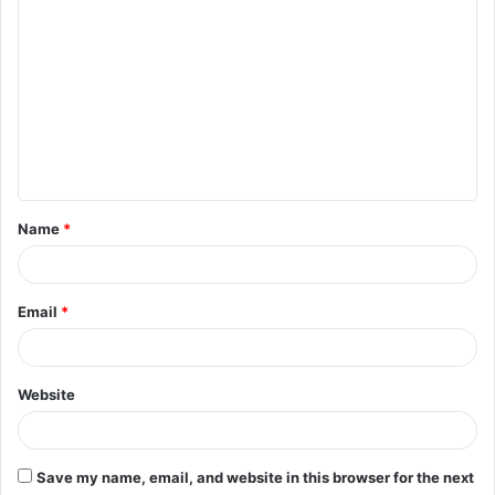
C
o
m
m
e
n
t
Name
*
*
Email
*
Website
Save my name, email, and website in this browser for the next