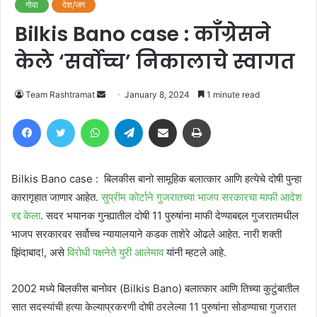
गोवा
देश/जग
Bilkis Bano case : काँग्रेसने
केले ‘सर्वोच्च’ निकालाचे स्वागत
Send
Team Rashtramat
January 8, 2024
1 minute read
an
Facebook
Twitter
WhatsApp
Telegram
Share via Email
Print
email
Bilkis Bano case : बिलकीस बानो सामूहिक बलात्कार आणि हत्येचे दोषी पुन्हा
कारागृहात जाणार आहेत.
सुप्रीम कोर्टाने गुजरातच्या भाजप सरकारचा माफी आदेश
रद्द केला
. सदर भयानक गुन्ह्यातील दोषी 11 पुरुषांना माफी देण्याबद्दल गुजरातमधील
भाजप सरकारवर सर्वोच्च न्यायालयाने कडक ताशेरे ओढले आहेत. नारी शक्ती
झिंदाबाद!, असे
विरोधी पक्षनेते युरी आलेमाव
यांनी म्हटले आहे.
2002 मध्ये बिलकीस बानोवर (Bilkis Bano) बलात्कार आणि तिच्या कुटुंबातील
सात सदस्यांची हत्या केल्याप्रकरणी दोषी ठरलेल्या 11 पुरुषांना सोडण्याचा गुजरात