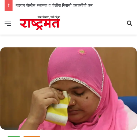
मडगाव पोलीस स्थानक व पोलीस निवासी वसाहतीची करा नव्याने उभारणी : प्रभव नायक
Menu
S
fo