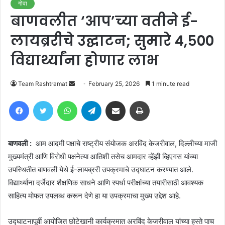
गोवा
बाणवलीत ‘आप’च्या वतीने ई-
लायब्ररीचे उद्घाटन; सुमारे ४,५००
विद्यार्थ्यांना होणार लाभ
Send
Team Rashtramat
February 25, 2026
1 minute read
an
Facebook
Twitter
WhatsApp
Telegram
Share via Email
Print
email
बाणवली :
आम आदमी पक्षाचे राष्ट्रीय संयोजक अरविंद केजरीवाल, दिल्लीच्या माजी
मुख्यमंत्री आणि विरोधी पक्षनेत्या आतिशी तसेच आमदार व्हेंझी व्हिएगस यांच्या
उपस्थितीत बाणवली येथे ई-लायब्ररी उपक्रमाचे उद्घाटन करण्यात आले.
विद्यार्थ्यांना दर्जेदार शैक्षणिक साधने आणि स्पर्धा परीक्षांच्या तयारीसाठी आवश्यक
साहित्य मोफत उपलब्ध करून देणे हा या उपक्रमाचा मुख्य उद्देश आहे.
उद्घाटनापूर्वी आयोजित छोटेखानी कार्यक्रमात अरविंद केजरीवाल यांच्या हस्ते पाच