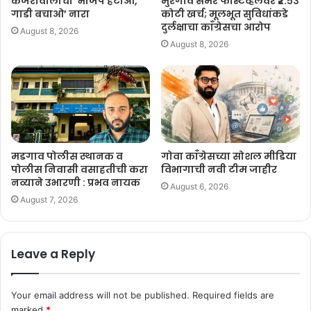
केजरीवालांचा ‘भाजप हटाओ,
मुरगाव समर फेस्टिव्हलवर ₹२.५३
गाडी बचाओ’ नारा
कोटी खर्च; मूलभूत सुविधांकडे
दुर्लक्षाचा काँग्रेसचा आरोप
August 8, 2026
August 8, 2026
मडगाव पोलीस स्थानक व
गोवा काँग्रेसच्या सोशल मीडिया
पोलीस निवासी वसाहतीची करा
विभागाची नवी टीम जाहीर
नव्याने उभारणी : प्रभव नायक
August 6, 2026
August 7, 2026
Leave a Reply
Your email address will not be published.
Required fields are
marked
*