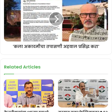
बाणवलीमध्ये शिक्षणकेंद्रित मॉडेल टप्प्याटप्प्याने विकसित केले जात आहे. ई-
लायब्ररीच्या माध्यमातून विद्यार्थ्यांना लॉगिन आयडी, एनसीआरटी अभ्यासक्रम,
‘नीट’ आणि ‘जेईई’ तयारीचे कोर्स तसेच डिजिटल शैक्षणिक साधने घरबसल्या
उपलब्ध होणार आहेत. शिक्षण आणि आरोग्य या क्षेत्रांना प्राधान्य देण्याच्या दृष्टीने हा
उपक्रम महत्त्वाचा टप्पा ठरेल, असे त्यांनी सांगितले.
'​कला अकादमीचा तपासणी अहवाल प्रसिद्ध करा'
Related Articles