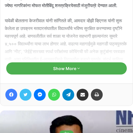
ज्येष्ठ नागरिकांना मोफत मोतीबिंदू शस्त्रक्रियेसाठी मंजुरीपत्रे देण्यात आली.
यावेळी बोलताना केजरीवाल यांनी सांगितले की, आमदार व्हेंझी व्हिएगस यांनी सुरू
केलेला हा उपक्रम मतदारसंघातील विद्यार्थ्यांचे भविष्य सुरक्षित करण्याच्या दृष्टीने
महत्त्वपूर्ण आहे. बाणवलीतील सर्व शाळा या योजनेत सहभागी झाल्यानंतर सुमारे
४,५०० विद्यार्थ्यांना याचा लाभ होणार आहे. वाढत्या महागाईमुळे महागडी पाठ्यपुस्तके
आणि ‘नीट’, ‘जेईई’सारख्या स्पर्धा परीक्षांच्या कोचिंगची फी अनेक कुटुंबांना परवडत
नाही. अशा परिस्थितीत ई-लायब्ररीमुळे विद्यार्थ्यांना हजारो पुस्तके, संदर्भ साहित्य
आणि डिजिटल अभ्याससामग्री मोफत उपलब्ध होऊन पालकांचा आर्थिक भार कमी
Show More
होईल, असे त्यांनी नमूद केले.
Facebook
Twitter
Messenger
WhatsApp
Telegram
Share via Email
Print
Related Articles
लोर्ना यांचा गोमंत विभूषण आणि पद्म
पुरस्काराने सन्मान करा : प्रभव नायक
August 9, 2026