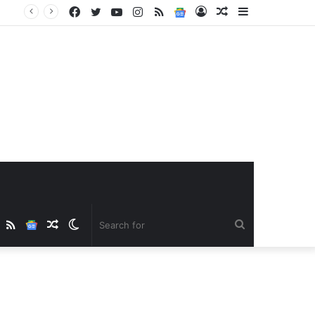
Facebook
Twitter
YouTube
Instagram
RSS
Google
Log
Random
Sidebar
News
In
Article
ube
nstagram
RSS
Google
Random
Switch
Search
News
Article
skin
for