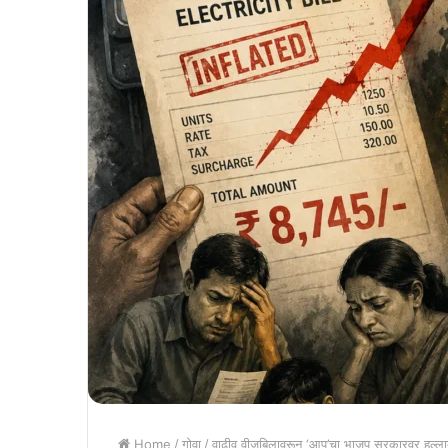
Home
/
गोवा
/
वाढीव वीजबिलावरून ‘आप’चा भाजप सरकारवर हल्ल