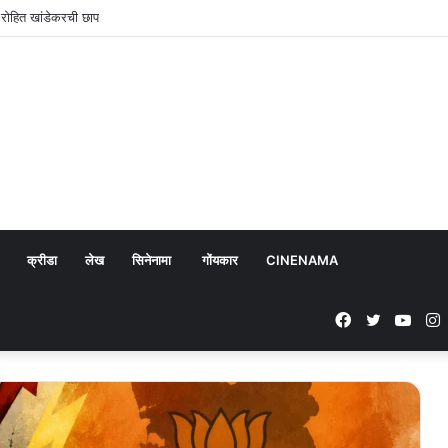
 रोहित खांडेकरची छाप
क्रीडा
लेख
सिनेनामा
गोंयकार
CINENAMA
Facebook
Twitter
YouT
I