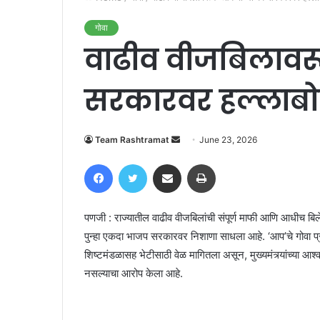
गोवा
वाढीव वीजबिलावर
सरकारवर हल्लाब
Send
Team Rashtramat
June 23, 2026
an
Facebook
Twitter
Share via Email
Print
email
पणजी : राज्यातील वाढीव वीजबिलांची संपूर्ण माफी आणि आधीच बिले
पुन्हा एकदा भाजप सरकारवर निशाणा साधला आहे. ‘आप’चे गोवा प्रदेशा
शिष्टमंडळासह भेटीसाठी वेळ मागितला असून, मुख्यमंत्र्यांच्या आ
नसल्याचा आरोप केला आहे.