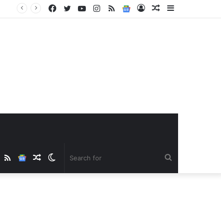
Facebook
Twitter
YouTube
Instagram
RSS
Google
Log
Random
Sidebar
News
In
Article
ube
nstagram
RSS
Google
Random
Switch
Search
News
Article
skin
for