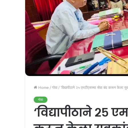
Home
/
गोवा
/
‘विद्यापीठाने २५ एमटीएसच्या सेवा बंद करून केला युव
गोवा
‘विद्यापीठाने २५ ए