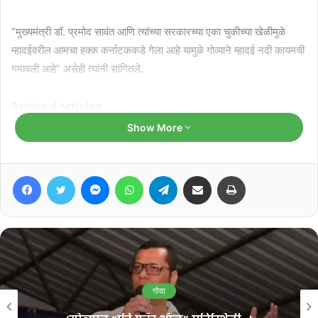
“मुख्यमंत्री डॉ. प्रमोद सावंत आणि त्यांच्या सरकारच्या एका चुकीच्या खेळीमुळे
म्हादईवरील आमचा हक्क कर्नाटककडे गेला आहे यामुळे गोव्याने म्हादई नदी कायमची
गमावली आहे” असेही त्यांनी सांगितले.
Related Articles
Show More
मुरगाव समर फेस्टिव्हलवर ₹२.५३ कोटी खर्च;
मूलभूत सुविधांकडे दुर्लक्षाचा काँग्रेसचा आरोप
Facebook
Twitter
Messenger
WhatsApp
Telegram
Share via Email
Print
August 8, 2026
मडगाव पोलीस स्थानक व पोलीस निवासी
वसाहतीची करा नव्याने उभारणी : प्रभव नायक
August 7, 2026
गोवा
“काल शहांनी सांगितले की, कर्नाटकच्या मुख्यमंत्र्यांनी गोव्याच्या सरकारला सोबत