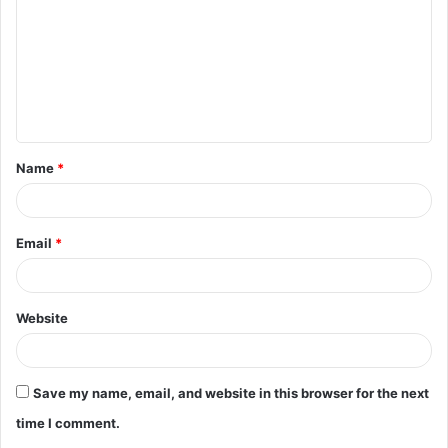
m
m
e
n
t
Name
*
*
Email
*
Website
Save my name, email, and website in this browser for the next
time I comment.