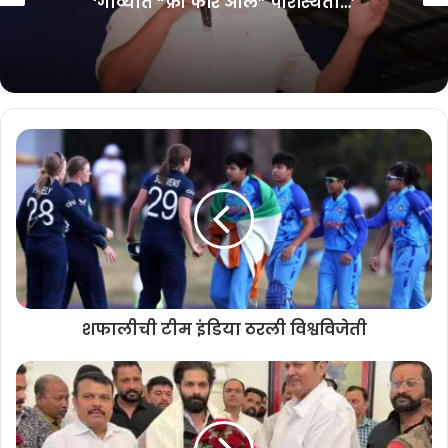
‘गोव्यात “फ्री फॉर ऑल” परिस्थिती…’
घेवून म्हादईचे पाणी वळविण्याचा निर्णय घेतला यावरुन असे स्पष्ट होते की,
मुख्यमंत्र्यांची फक्त संमती आहे असेच नव्हें तर या कटात ते स्वतः भागीदार आहेत
असे वाटते. मुख्यमंत्री जर खरे गोयकार असतील तर त्यांनी अमित शहांनी वक्तव्य
केले ते खोटे आहे असे सांगावे हे चॅलेंज मी त्यांना दिले होते.
मात्र त्यांनी यावर कोणतेही स्पष्टीकरण न देता गृहमंत्र्यांच्या वक्तव्याचा अभ्यास
करून प्रतिक्रीया देऊ असे म्हंटले आहे. गोवेकरांची झोप उडवून मुख्यमंत्री झोपले
आहेत. मुख्यमंत्र्यांना आता झोपेतून उठवण्याची वेळ आली आहे. जर म्हादईबाबतच्या
निर्णयात मुख्यमंत्री सावंत जर भागीदार असतील तर हे गोव्याच्या जनतेला कळायला
हवे असे सरदेसाई यांनी सांगितले.
मुख्यमंत्री सावंत गोवेकराना मूर्ख समजतात का असा सवाल करून त्यासाठीच आता
म्हादई प्रश्नावर गठीत केलेल्या सभागृह समितीने त्यांच्याकडून खुलासा मागण्याची
शफालीची टीम इंडिया ठरली विश्वविजेती
गरज आहे. जर समितीचे अध्यक्ष हे करण्यास तयार नाहीत तर ही सभागृह समिती
फक्त जनतेच्या डोळ्यांना पाणी पुसण्या पुरती नेमण्यात आली आहे हे सिद्ध होईल असे
सरदेसाई यांनी म्हटले आहे.