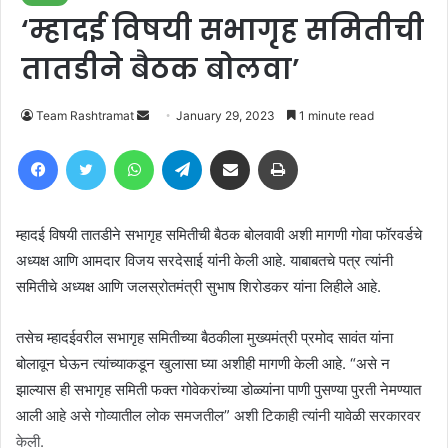
‘म्हादई विषयी सभागृह समितीची
तातडीने बैठक बोलवा’
Send
Team Rashtramat
January 29, 2023
1 minute read
an
Facebook
Twitter
WhatsApp
Telegram
Share via Email
Print
email
म्हादई विषयी तातडीने सभागृह समितीची बैठक बोलवावी अशी मागणी गोवा फॉरवर्डचे
अध्यक्ष आणि आमदार विजय सरदेसाई यांनी केली आहे. याबाबतचे पत्र त्यांनी
समितीचे अध्यक्ष आणि जलस्रोतमंत्री सुभाष शिरोडकर यांना लिहीले आहे.
तसेच म्हादईवरील सभागृह समितीच्या बैठकीला मुख्यमंत्री प्रमोद सावंत यांना
बोलावून घेऊन त्यांच्याकडून खुलासा घ्या अशीही मागणी केली आहे. “असे न
झाल्यास ही सभागृह समिती फक्त गोवेकरांच्या डोळ्यांना पाणी पुसण्या पुरती नेमण्यात
आली आहे असे गोव्यातील लोक समजतील” अशी टिकाही त्यांनी यावेळी सरकारवर
केली.