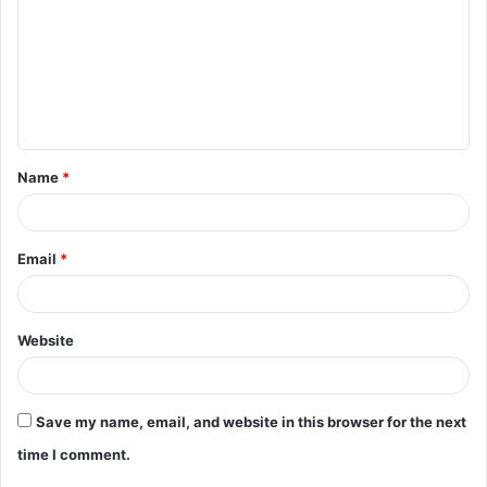
m
m
e
n
t
Name
*
*
Email
*
Website
Save my name, email, and website in this browser for the next
time I comment.