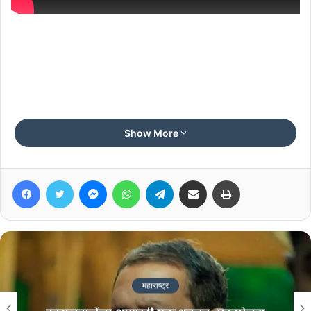
Show More
Facebook
Twitter
Messenger
WhatsApp
Telegram
Share via Email
Print
महाराष्ट्र