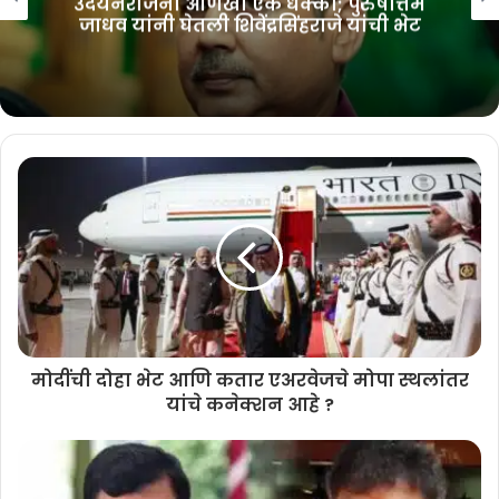
उदयनराजेंना आणखी एक धक्का; पुरुषोत्तम
जाधव यांनी घेतली शिवेंद्रसिंहराजे यांची भेट
मोदींची दोहा भेट आणि कतार एअरवेजचे मोपा स्थलांतर
यांचे कनेक्शन आहे ?