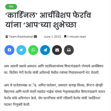
गोवा
‘कार्डिनल’ आर्चबिशप फेर्राव
यांना ‘आप’च्या शुभेच्छा
Send
Team Rashtramat
June 1, 2022
1 minute read
an
Facebook
Twitter
WhatsApp
Telegram
Share via Email
Print
email
आम आदमी पक्षाचे आमदार आणि पदाधिकाऱ्यांच्या शिष्टमंडळाने गोव्याचे आर्चबिशप
फा. फिलिप नेरी फेर्राव यांची अल्तिन्हो येथील त्यांच्या निवासस्थानी भेट घेतली.
आप चे प्रदेशाध्यक्ष अॅड. अमित पालेकर, आमदार क्रुझ सिल्वा, कॅप्टन व्हेन्झी
व्हिएगास आणि माजी मंत्री महादेव नाईक यांच्या नेतृत्वाखालील शिष्टमंडळाने फादर
फेर्राव यांचे अभिनंदन केले. पोप फ्रान्सिस यांनी रविवारी फेर्राव यांची ‘कार्डिनल’
पदावर नियुक्ती केली.