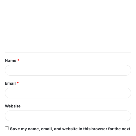
o
m
m
e
n
t
Name
*
*
Email
*
Website
Save my name, email, and website in this browser for the next