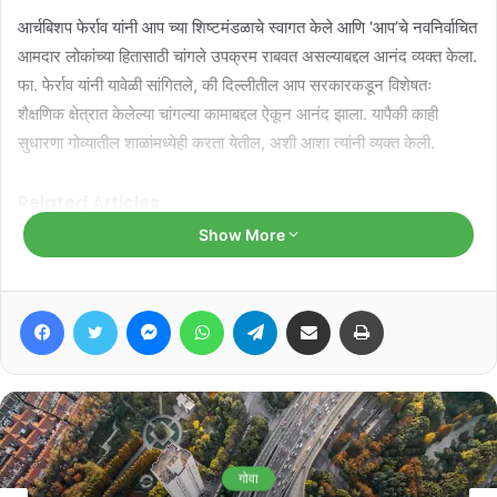
आर्चबिशप फेर्राव यांनी आप च्या शिष्टमंडळाचे स्वागत केले आणि ‘आप’चे नवनिर्वाचित
आमदार लोकांच्या हितासाठी चांगले उपक्रम राबवत असल्याबद्दल आनंद व्यक्त केला.
फा. फेर्राव यांनी यावेळी सांगितले, की दिल्लीतील आप सरकारकडून विशेषतः
शैक्षणिक क्षेत्रात केलेल्या चांगल्या कामाबद्दल ऐकून आनंद झाला. यापैकी काही
सुधारणा गोव्यातील शाळांमध्येही करता येतील, अशी आशा त्यांनी व्यक्त केली.
Related Articles
Show More
मुरगाव समर फेस्टिव्हलवर ₹२.५३ कोटी खर्च;
मूलभूत सुविधांकडे दुर्लक्षाचा काँग्रेसचा आरोप
Facebook
Twitter
Messenger
WhatsApp
Telegram
Share via Email
Print
August 8, 2026
मडगाव पोलीस स्थानक व पोलीस निवासी
वसाहतीची करा नव्याने उभारणी : प्रभव नायक
August 7, 2026
गोवा