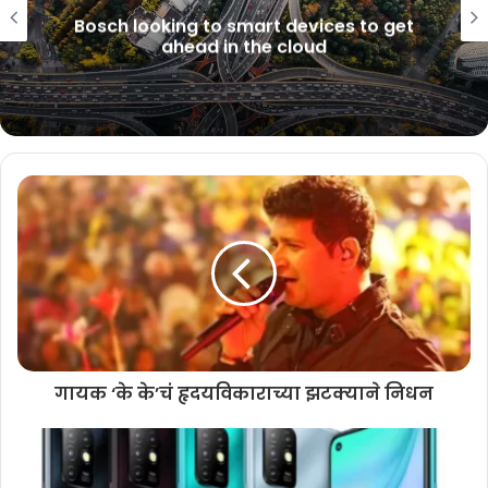
“आम्ही फेलिप नेरी फेर्राव यांना ‘कार्डिनल’ म्हणून पदोन्नती मिळाल्याच्या आनंदाच्या
Bosch looking to smart devices to get
ahead in the cloud
प्रसंगी त्यांना शुभेच्छा देण्यासाठी आलो होतो. गोव्याची जमीन, पर्यावरण, ओळख
आणि संस्कृती यांचे रक्षण करण्याच्या आमच्या मोहिमेत त्यांचे आशीर्वाद लाभावे असे
आम्हाला वाटते”, असे अॅड. पालेकर यांनी याप्रसंगी सांगितले.
शिष्टमंडळातील इतर सदस्यांमध्ये आप युवा शाखेच्या राष्ट्रीय उपाध्यक्ष सेसिल
रॉड्रिग्स, उपाध्यक्ष वाल्मिकी नाईक, अल्पसंख्याक शाखेचे अध्यक्ष जेम्स फर्नांडिस
आणि मोहीम/समन्वय शाखेचे सरचिटणीस फ्रान्सिस कोएल्हो यांचा देखील समावेश
होता.
गायक ‘के के’चं हृदयविकाराच्या झटक्याने निधन