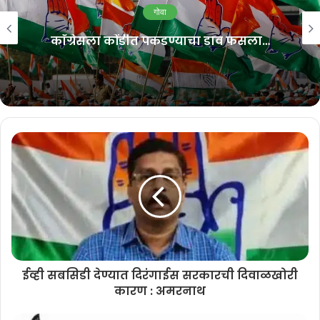
गोवा
काँग्रेसने त्यांच्या निवेदनात म्हटले आहे साबाखाचे अभियंते आणि अधिकारी यांनी
काँग्रेसला कोंडीत पकडण्याचा डाव फसला…
रस्त्यांची कामे केलेल्या ठिकाणी सतत उपस्थित राहून कामाचा दर्जा तपासावा अशी
मागणी केली आहे.
Related Articles
लोर्ना यांचा गोमंत विभूषण आणि पद्म
पुरस्काराने सन्मान करा : प्रभव नायक
August 9, 2026
‘मडगावचो आवाज’ पोहोचला मोर्थ आणि
साबाखापर्यंत…
August 9, 2026
ईव्ही सबसिडी देण्यात दिरंगाईस सरकारची दिवाळखोरी
कारण : अमरनाथ