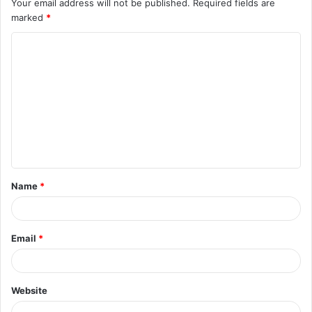
Your email address will not be published.
Required fields are
marked
*
C
o
m
m
e
n
t
Name
*
*
Email
*
Website