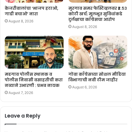
केजरीवालांचा ‘भाजप हटाओ,
मुरगाव समर फेस्टिव्हलवर ₹२.५३
गाडी बचाओ’ नारा
कोटी खर्च; मूलभूत सुविधांकडे
दुर्लक्षाचा काँग्रेसचा आरोप
August 8, 2026
August 8, 2026
मडगाव पोलीस स्थानक व
गोवा काँग्रेसच्या सोशल मीडिया
पोलीस निवासी वसाहतीची करा
विभागाची नवी टीम जाहीर
नव्याने उभारणी : प्रभव नायक
August 6, 2026
August 7, 2026
Leave a Reply