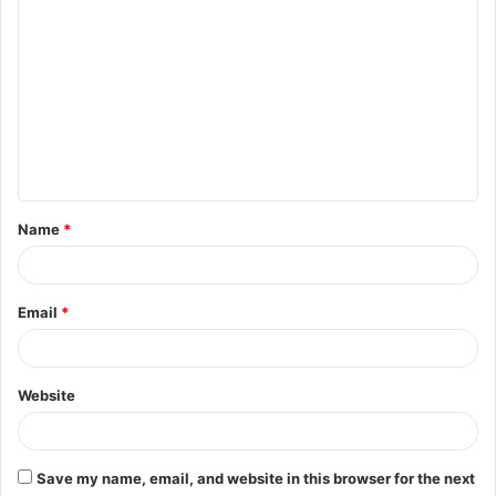
C
o
m
m
e
n
t
Name
*
*
Email
*
Website
Save my name, email, and website in this browser for the next