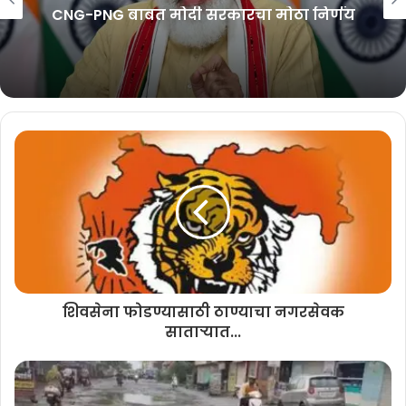
CNG-PNG बाबत मोदी सरकारचा मोठा निर्णय
४८०९ लोकप्रतिनिधींचे मतांचे मूल्य हे १० लाख, ८६ हजार, ४३१ एवढे आहे.
लोकसभा आणि राज्यसभेतील ७७६ खासदारांच्या प्रत्येक मताचे मूल्य हे ७०० एवढे
असेल. खासदारांच्या एकूण मतांचे मूल्य हे ५ लाख, ४३ हजार, २०० आहे. विविध
राज्यांमधील आमदारांच्या एकूण मतांचे मूल्य हे ५ लाख, ४३ हजार, २३१ एवढे आहे.
राष्ट्रीय लोकशाही आघाडीच्या उमेदवार द्रौपदी मुर्मू यांना विविध पक्षांचा पाठिंबा
लाभला आहे. राष्ट्रपतीपदाची निवडणूक जाहीर झाली तेव्हा भाजपकडे ५०
टक्क्यांच्या आसपास मते होती. पण, आदिवासी समाजातील महिला उमेदवार म्हणून
विविध राजकीय व प्रादेशिक पक्षांनी पाठिंबा जाहीर केल्याने मुर्मू यांना ६० टक्क्यांपेक्षा
अधिक मते मिळण्याची शक्यता आहे. मुर्मू यांना राष्ट्रीय लोकशाही आघाडीबरोबरच
बिजू जनता दल, अण्णा द्रमुक, वायएसआर काँग्रेस, जनता दल धर्मनिरपेक्ष,
अकाली दल, शिवसेना, झारखंड मुक्ती मोर्चा, बसप, तेलुगू देसम या पक्षांनी पाठिंबा
जाहीर केला आहे. १० लाख, ८६ हजार, ४३१ एकूण मत मूल्यांपैकी मुर्मू यांना साडे
शिवसेना फोडण्यासाठी ठाण्याचा नगरसेवक
सहा लाखांपेक्षा अधिक मतमूल्य मिळेल, असा विश्वास भाजपच्या गोटातून व्यक्त
साताऱ्यात...
करण्यात येत आहे.