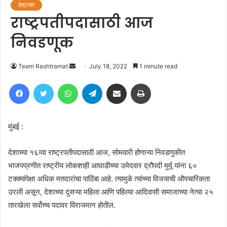
देश/जग
राष्ट्रपतीपदासाठी आज
निवडणूक
Send
Team Rashtramat
July 18, 2022
1 minute read
an
Facebook
Twitter
WhatsApp
Telegram
Share via Email
Print
email
मुंबई :
देशाच्या १६व्या राष्ट्रपतीपदासाठी आज, सोमवारी होणाऱ्या निवडणुकीत
भाजपप्रणीत राष्ट्रीय लोकशाही आघाडीच्या उमेदवार द्रौपदी मुर्मू यांना ६०
टक्क्यांपेक्षा अधिक मतदारांचा पाठिंबा आहे. त्यामुळे त्यांच्या विजयाची औपचारिकता
उरली असून, देशाच्या दुसऱ्या महिला आणि पहिल्या आदिवासी समाजाच्या नेत्या २५
तारखेला सर्वोच्च पदावर विराजमान होतील.