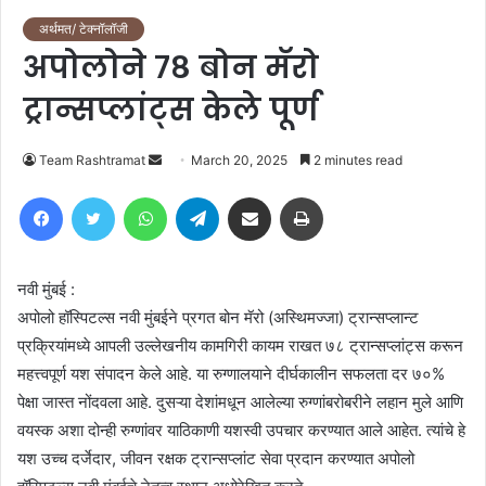
अर्थमत/ टेक्नॉलॉजी
अपोलोने ७८ बोन मॅरो
ट्रान्सप्लांट्स केले पूर्ण
Send
Team Rashtramat
March 20, 2025
2 minutes read
an
Facebook
Twitter
WhatsApp
Telegram
Share via Email
Print
email
नवी मुंबई :
अपोलो हॉस्पिटल्स नवी मुंबईने प्रगत बोन मॅरो (अस्थिमज्जा) ट्रान्सप्लान्ट
प्रक्रियांमध्ये आपली उल्लेखनीय कामगिरी कायम राखत ७८ ट्रान्सप्लांट्स करून
महत्त्वपूर्ण यश संपादन केले आहे. या रुग्णालयाने दीर्घकालीन सफलता दर ७०%
पेक्षा जास्त नोंदवला आहे. दुसऱ्या देशांमधून आलेल्या रुग्णांबरोबरीने लहान मुले आणि
वयस्क अशा दोन्ही रुग्णांवर याठिकाणी यशस्वी उपचार करण्यात आले आहेत. त्यांचे हे
यश उच्च दर्जेदार, जीवन रक्षक ट्रान्सप्लांट सेवा प्रदान करण्यात अपोलो