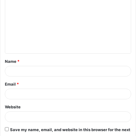
o
m
m
e
n
t
Name
*
*
Email
*
Website
Save my name, email, and website in this browser for the next