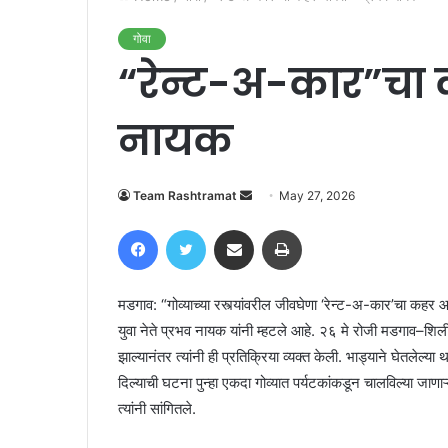
गोवा
“रेन्ट-अ-कार”चा क
नायक
Send
Team Rashtramat
May 27, 2026
an
Facebook
Twitter
Share via Email
Print
email
मडगाव: “गोव्याच्या रस्त्यांवरील जीवघेणा ‘रेन्ट-अ-कार’चा कह
युवा नेते प्रभव नायक यांनी म्हटले आहे. २६ मे रोजी मडगाव–शिर
झाल्यानंतर त्यांनी ही प्रतिक्रिया व्यक्त केली. भाड्याने घेतले
दिल्याची घटना पुन्हा एकदा गोव्यात पर्यटकांकडून चालविल्या जाणा
त्यांनी सांगितले.