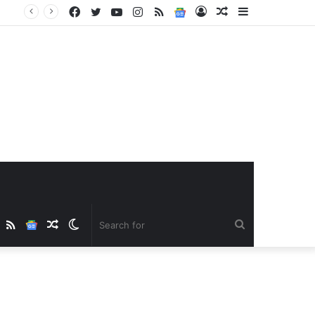
Facebook
Twitter
YouTube
Instagram
RSS
Google
Log
Random
Sidebar
News
In
Article
ube
nstagram
RSS
Google
Random
Switch
Search
News
Article
skin
for