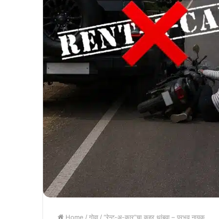
Home
/
गोवा
/
“रेन्ट-अ-कार”चा कहर थांबवा – प्रभव नायक