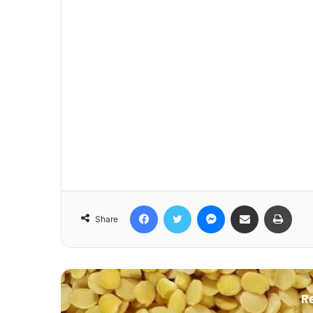
Facebook
Twitter
Messenger
Share via Email
Print
Share
R