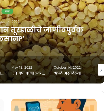
गोवा
gust 4, 2022
वान तूरडाळीचे जाणीवपुर्वक
कसान?’
May 13, 2022
October 14, 2022
October 
गोवा काँग्रेस अल्पसंख्याक विभागाच्या अध्यक्षांचे निलंबन; राज्य समितीही बरखास्त
‘भाजप ‘कर्नाटक फाइल्स’व्दारे फूट पाडण्याच्या प्रयत्नात’
‘फळे असलेल्या झाडावरच लोक दगड मारतात’