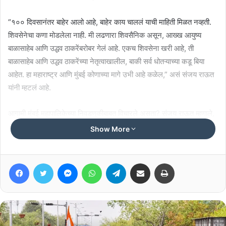
“१०० दिवसानंतर बाहेर आलो आहे, बाहेर काय चाललं याची माहिती मिळत नव्हती.
शिवसेनेचा कणा मोडलेला नाही. मी लढणारा शिवसैनिक असून, आख्ख आयुष्य
बाळासाहेब आणि उद्धव ठाकरेंबरोबर गेलं आहे. एकच शिवसेना खरी आहे, ती
बाळासाहेब आणि उद्धव ठाकरेंच्या नेतृत्वाखालील, बाकी सर्व धोतऱ्याच्या कडू बिया
आहेत. हा महाराष्ट्र आणि मुंबई कोणाच्या मागे उभी आहे कळेल,” असं संजय राऊत
यांनी म्हटलं आहे.
आगामी मुंबई महापालिकेच्या निवडणुकीबाबत विचारले असता? संजय राऊत म्हणाले,
“गेल्या ३० ते ३५ वर्षापासून भगवा महापालिकेवर फडकत आहे. तो तसाच फडकत
Show More
राहणार आहे. कोणी हात लावेल तर जळून खाक होतील, असे तेज त्या भगव्यात
बाळासाहेब ठाकरेंनी निर्माण केलं आहे. आता तर मशाल आहे,” असेही संजय राऊत
Facebook
Twitter
Messenger
WhatsApp
Telegram
Share via Email
Print
यांनी सांगितलं.
Related Articles
NEET आंदोलनाच्या समर्थनार्थ ठाकरे बंधूंचा