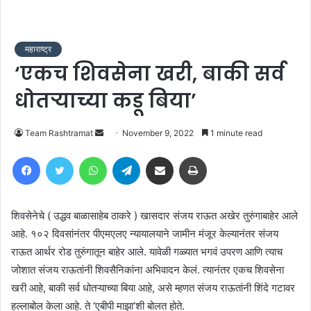
महाराष्ट्र
‘एकच शिवसेना खरी, बाकी सर्व
धोतऱ्याच्या कडू बिया’
Send
Team Rashtramat
November 9, 2022
1 minute read
an
Facebook
Twitter
WhatsApp
Telegram
Share via Email
Print
email
शिवसेनेचे ( उद्धव बाळासाहेब ठाकरे ) खासदार संजय राऊत अखेर तुरुंगाबाहेर आले
आहे. १०२ दिवसांनंतर पीएमएलए न्यायालयाने जामीन मंजूर केल्यानंतर संजय
राऊत आर्थर रोड तुरुंगातून बाहेर आले. यावेळी गळ्यात भगवं उपरण आणि त्याच
जोशात संजय राऊतांनी शिवसैनिकांना अभिवादन केलं. त्यानंतर एकच शिवसेना
खरी आहे, बाकी सर्व धोतऱ्याच्या बिया आहे, असे म्हणत संजय राऊतांनी शिंदे गटावर
हल्लाबोल केला आहे. ते ‘एबीपी माझा’शी बोलत होते.