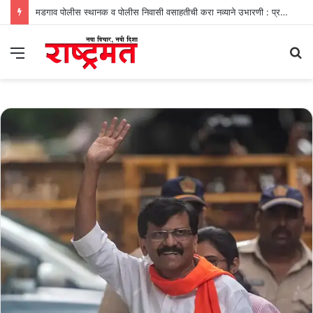
मडगाव पोलीस स्थानक व पोलीस निवासी वसाहतीची करा नव्याने उभारणी : प्रभव नायक
Menu
S
fo