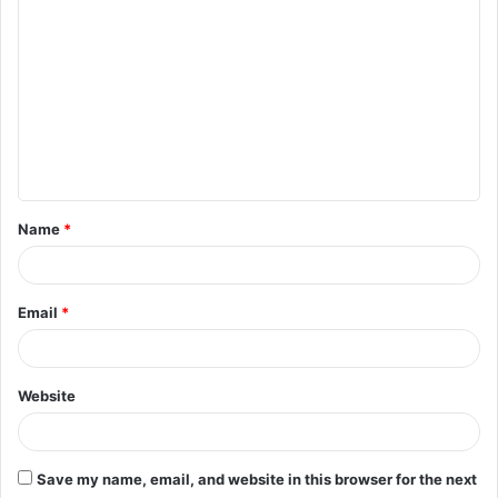
o
m
m
e
n
t
Name
*
*
Email
*
Website
Save my name, email, and website in this browser for the next