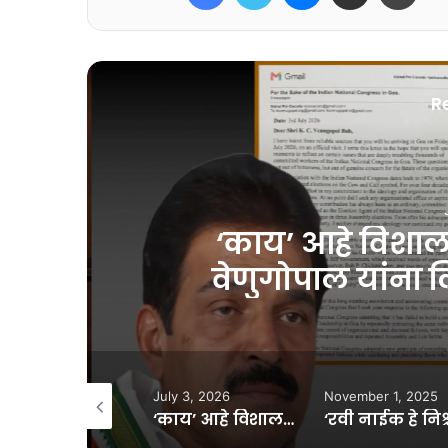
R
J
‘काय’ आहे विशाल प
वेणुगोपाल यांना लि
il 25, 2023
July 3, 2026
November 1, 2025
गोवा मंत्रिमंडळ फेरबदलाचा मुहूर्त ठरला…
‘काय’ आहे विशाल पै काकोडे यांनी के. सी. वेणुगोपाल यांना लिहिलेल्या खुल्या पत्रात?