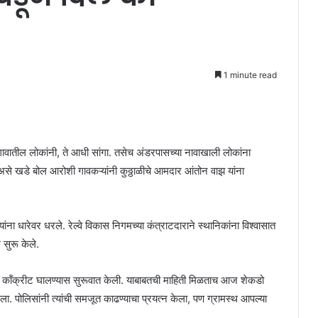
1 minute read
 गावातील लोकांनी, ते आधी सांगा. तसेच अंडरपासच्या नावाखाली लोकांना
’ असे खडे बोल आरोशी गावकऱ्यांनी कुठ्ठाळीचे आमदार आंतोन वाझ यांना
ना धारेवर धरले. रेल्वे विकास निगमच्या कंत्राटदाराने स्थानिकांना विश्वासात
 सुरू केले.
मेंट कॉंक्रीट घालण्यास सुरूवात केली. याबाबतची माहिती मिळताच आज शेकडो
. पोलिसांनी त्यांची समजूत काढण्याचा प्रयत्न केला, पण ग्रामस्‍थ आपल्‍या