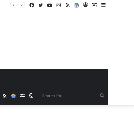
Facebook
Twitter
YouTube
Instagram
RSS
Google
Log
Random
Sidebar
News
In
Article
ube
nstagram
RSS
Google
Random
Switch
Search
News
Article
skin
for