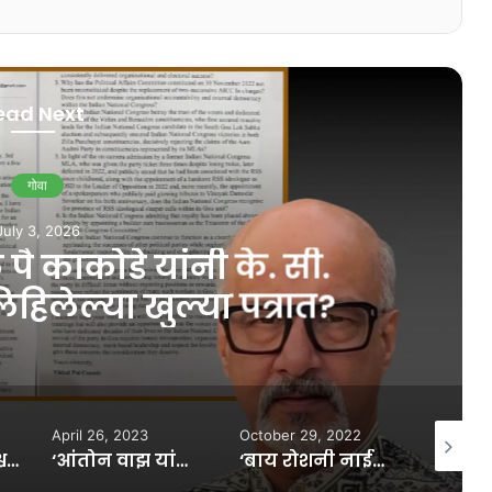
ead Next
गोवा
uly 3, 2026
ै काकोडे यांनी के. सी.
हिलेल्या खुल्या पत्रात?
April 26, 2023
October 29, 2022
June 20,
‘रवी नाईक हे निश्चयाचा महामेरू’; मडगांवचो आवाजतर्फे आयोजित श्रद्धांजली
‘आंतोन वाझ यांनी सरकारला दिलेल्या पाठिंब्याचा पुनर्विचार करावा’
‘बाय रोशनी नाईक यांनी दिली नव्या विचारांना दिशा, त्यांना सलाम’