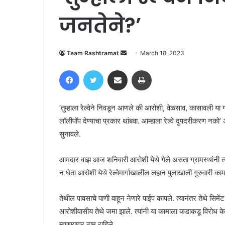
जनतेने?’
Send
Team Rashtramat
March 18, 2023
an
Facebook
Twitter
Share via Email
Print
email
‘तुम्हाला रेल्वेने निवडून आणले की आरोशी, वेळसाव, कासावली या
लॉलीपॉप देण्याचा प्रकार थांबवा. आम्हाला रेल्वे दुपदरीकरण नको
सुनावले.
आमदार वाझ आज शनिवारी आरोशी येथे गेले असता ग्रामस्‍थांनी त्‍यां
न घेता आरोशी येथे रेल्वेमार्गाखालील लहान पुलाखाली गुरुवारी काम
तेथील पावसाचे पाणी वाहून नेणारे पाईप कापले. त्यानंतर तेथे सि
आरोशीवासीय तेथे जमा झाले. त्यांनी या कामाला कडाकडू विरोध केला
म्‍हणण्‍यावर ठाम राहिले.