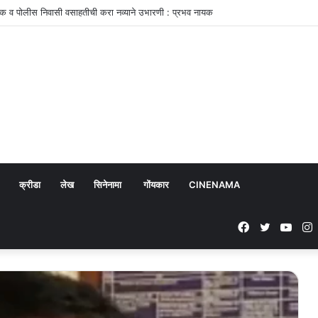
 रोहित खांडेकरची छाप
क्रीडा
लेख
सिनेनामा
गोंयकार
CINENAMA
Facebook
Twitter
YouT
I