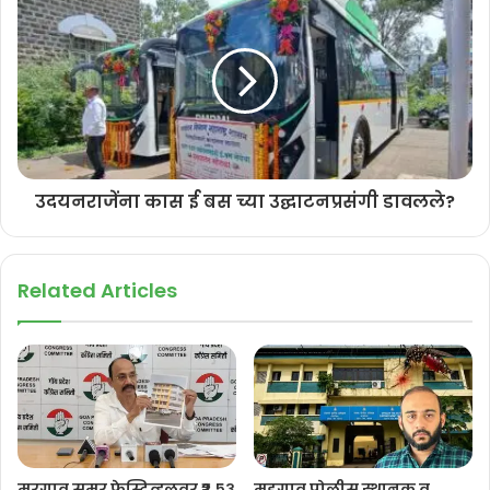
करणाऱ्यांविरोधात आंदोलनात सहभाग न घेता काँग्रेस पक्षाच्या सदस्यांची शपथपत्रे
सार्वजनिक करावीत, अशी मागणी काँग्रेस कार्यकर्त्यांनी व मतदारांनी करावी, असे
आवाहन वाझ यांनी केले.
उदयनराजेंना कास ई बस च्या उद्घाटनप्रसंगी डावलले?
Related Articles
मुरगाव समर फेस्टिव्हलवर ₹२.५३
मडगाव पोलीस स्थानक व