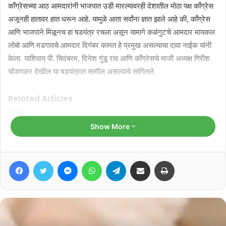
कॉंग्रेसच्या आठ आमदारांनी भाजपात उडी मारल्यावरही देशातील मोठा पक्ष काँग्रेस
अजूनही हातावर हात धरून आहे. यामुळे आता सर्वांना ज्ञात झाले आहे की, कॉंग्रेस
आणि भाजपाने मिळूनच हा षडयंत्र रचला असून यामागे कळंगुटचे आमदार मायकल
लोबो आणि मडगावचे आमदार दिगंबर कामत हे प्रमुख असल्याचा दावा नाईक यांनी
केला. याशिवाय पी. चिदंबरम, दिनेश गुंडू राव आणि काँग्रेसचे माजी अध्यक्ष गिरीश
चोडणकर देखील या षडयंत्रात सामील असल्याचे सांगितले.
Related Articles
Show More
‘मडगावचो आवाज’ पोहोचला मोर्थ आणि
साबाखापर्यंत…
August 9, 2026
Facebook
Twitter
Messenger
WhatsApp
Telegram
Share via Email
Print
केजरीवालांचा ‘भाजप हटाओ, गाडी बचाओ’
नारा
August 8, 2026