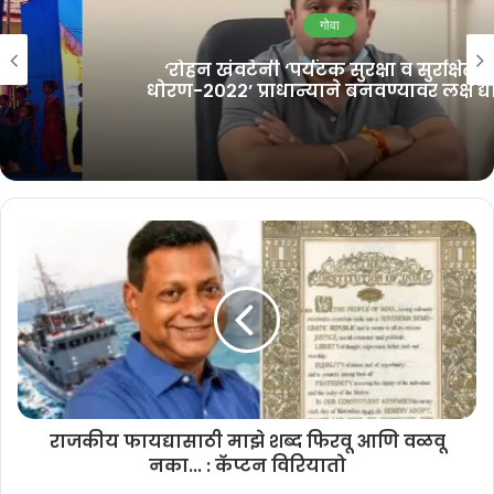
नवी टीम जाहीर
गोवा
August 6, 2026
‘रोहन खंवटेनी ‘पर्यटक सुरक्षा व सुरक्षितता
धोरण-२०२२’ प्राधान्याने बनवण्यावर लक्ष द्यावे’
देशाच्या घटनेचा खून करून मुख्यमंत्री डॉ.प्रमोद सावंत यांच्या भाजप सरकारची
स्थापना झाली. देशभरात पक्षांतर करणाऱ्या भाजपला संविधानावर बोलण्याचा नैतिक
अधिकार नाही. गुन्हे, बेरोजगारी, महागाई, भ्रष्टाचार, भाजपने 10 वर्षात गोव्याचा
केलेला विनाश यावर बोलूया, असे विरोधी पक्षनेते युरी आलेमाव म्हणाले.
भाजप सरकारने प्रति किलो 175 रुपये आधारभूत किंमत न दिल्याने काजू शेतकरी
हवालदील झाले आहेत. संजीवनी साखर कारखाना बंद झाल्याने ऊस उत्पादक
शेतकरी हैराण झाले आहेत. भाजपने त्यांना राजकीय आरक्षण न दिल्याने एसटी
समाज वैफल्यग्रस्त झाला आहे. चला यावर चर्चा करुया!, असे केपेंचे आमदार एल्टन
डिकोस्ता यांनी सांगितले.
राजकीय फायद्यासाठी माझे शब्द फिरवू आणि वळवू
नका... : कॅप्टन विरियातो