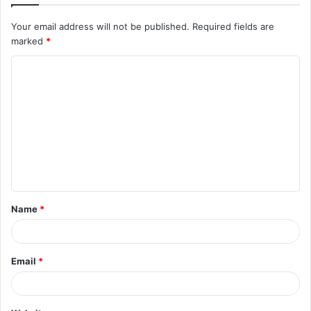
Your email address will not be published.
Required fields are
marked
*
C
o
m
m
e
n
t
Name
*
*
Email
*