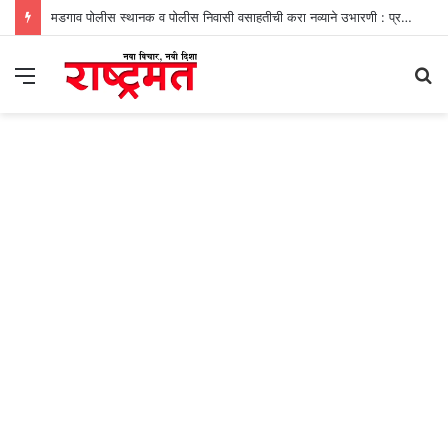
मडगाव पोलीस स्थानक व पोलीस निवासी वसाहतीची करा नव्याने उभारणी : प्रभव नायक
Menu
S
fo