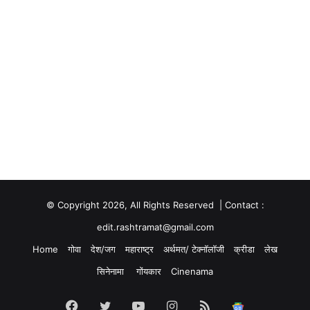
© Copyright 2026, All Rights Reserved | Contact :
edit.rashtramat@gmail.com
Home
गोवा
देश/जग
महाराष्ट्र
अर्थमत/ टेक्नॉलॉजी
क्रीडा
लेख
सिनेनामा
गोंयकार
Cinenama
Facebook
Twitter
YouTube
Instagram
RSS
Google