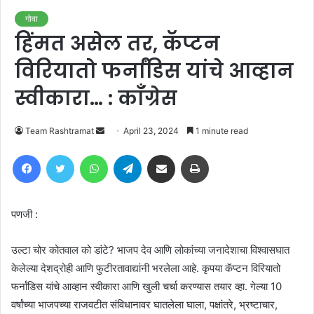
गोवा
हिंमत असेल तर, कॅप्टन
विरियातो फर्नांडिस यांचे आव्हान
स्वीकारा… : काँग्रेस
Send
Team Rashtramat
April 23, 2024
1 minute read
an
Facebook
Twitter
WhatsApp
Telegram
Share via Email
Print
email
पणजी :
उल्टा चोर कोतवाल को डांटे? भाजप देव आणि लोकांच्या जनादेशाचा विश्वासघात
केलेल्या देशद्रोही आणि फुटीरतावाद्यांनी भरलेला आहे. कृपया कॅप्टन विरियातो
फर्नांडिस यांचे आव्हान स्वीकारा आणि खुली चर्चा करण्यास तयार व्हा. गेल्या 10
वर्षांच्या भाजपच्या राजवटीत संविधानावर घातलेला घाला, पक्षांतरे, भ्रष्टाचार,