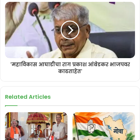
गोवा हे ड्रग्ज डेस्टिनेशन बनल्याने गोमंतकीय भयभीत झाले आहेत. शेतजमिनीचे
मोठ्या प्रमाणावर रूपांतरण झाल्याने गोमंतकीयांचे अस्तित्वच धोक्यात आले आहे,
गेल्या 10 वर्षात भाजपच्या राजवटीत सहकार क्षेत्र कोसळल्याने चिंतेंचे वातावरण
आहे. या सर्व मुद्द्यांवर तसेच भाजपकडून देशाच्या संविधानाला निर्माण झालेला धोका
यावर चर्चा करू, असे काँग्रेसचे उत्तर गोव्याचे उमेदवार ॲड. रमाकांत खलप यांनी
भाजपला आव्हान दिले आहे.
'महाविकास आघाडीचा राग प्रकाश आंबेडकर भाजपवर
काढताहेत'
Related Articles