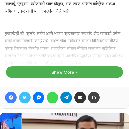
महागाई, प्रदूषण, बेरोजगारी यावर बोलूया, असे उघड आव्हान काँग्रेस अध्यक्ष
अमित पाटकर यांनी भाजप नेत्यांना दिले आहे.
मुख्यमंत्री डॉ. प्रमोद सावंत आणि भाजप प्रदेशाध्यक्ष सदानंद शेट तानावडे तसेच
काही भाजप नेत्यांनी कॉंग्रेसचे दक्षिण गोवा उमेदवार कॅप्टन विरियातो फर्नांडिस
यांच्या विधानाचा विपर्यास करुन टाकलेल्या सोशल मीडिया पोस्टच्या मालिकेवर
काँग्रेस नेत्यांनी तिखट प्रतिक्रिया दिली. कारगिल युद्धातील योगदानाबद्दल काँग्रेस
नेत्यांनी कॅप्टन विरियातो फर्नांडिस यांचेही कौतुक केले.
Show More
Related Articles
Facebook
Twitter
Messenger
WhatsApp
Telegram
Share via Email
Print
मडगाव पोलीस स्थानक व पोलीस निवासी
वसाहतीची करा नव्याने उभारणी : प्रभव नायक
August 7, 2026
गोवा काँग्रेसच्या सोशल मीडिया विभागाची